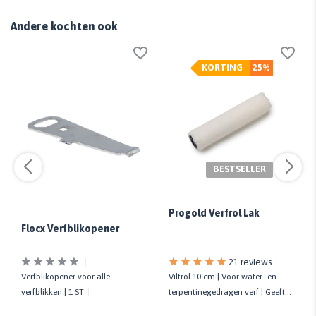
Andere kochten ook
KORTING
25%
BESTSELLER
Progold Verfrol Lak
Flocx Verfblikopener
21 reviews
Verfblikopener voor alle
Viltrol 10 cm | Voor water- en
verfblikken | 1 ST
terpentinegedragen verf | Geeft
strak eindresultaat