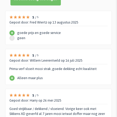
5
/
5
Gepost door:
Fred Wiertz
op 13 augustus 2025
+
goede prijs en goede service
-
geen
5
/
5
Gepost door:
Willem Leerentveld
op 16 juli 2025
Prima verf vloeit mooi strak ,goede dekking echt kwaliteit
+
Alleen maar plus
5
/
5
Gepost door:
Harry
op 26 mei 2025
Goed strijkbaar / dekkend / vloeiend. Vorige keer ook met
Sikkens XD geverfd al 7 jaren mooi ietwat doffer maar nog zeer