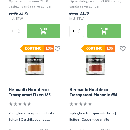
Op werkdagen voor 21:00
Op werkdagen voor 21:00 besteld,
besteld, vandaag verzonden
vandaag verzonden
23,79
23,79
29,01
29,01
Incl. BTW
Incl. BTW
KORTING
18%
KORTING
18%
Hermadix Houtdecor
Hermadix Houtdecor
Transparant Eiken 653
Transparant Mahonie 654
Zijdeglans transparante beits |
Zijdeglans transparante beits |
Buiten | Geschikt voor alle
Buiten | Geschikt voor alle
houtsoorten | UV-bestendig
houtsoorten | UV-bestendig