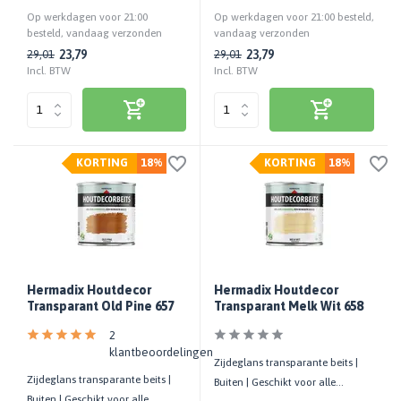
houtsoorten | UV-bestendig
Op werkdagen voor 21:00
Op werkdagen voor 21:00 besteld,
besteld, vandaag verzonden
vandaag verzonden
23,79
23,79
29,01
29,01
Incl. BTW
Incl. BTW
KORTING
18%
KORTING
18%
Hermadix Houtdecor
Hermadix Houtdecor
Transparant Old Pine 657
Transparant Melk Wit 658
2
klantbeoordelingen
Zijdeglans transparante beits |
Zijdeglans transparante beits |
Buiten | Geschikt voor alle
Buiten | Geschikt voor alle