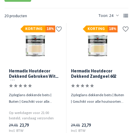
Toon:
20 producten
KORTING
18%
KORTING
18%
Hermadix Houtdecor
Hermadix Houtdecor
Dekkend Gebroken Wit
Dekkend Zandgeel 602
601
Zijdeglans dekkende beits |
Zijdeglans dekkende beits | Buiten
Buiten | Geschikt voor alle
| Geschikt voor alle houtsoorten |
houtsoorten | UV-bestendig
UV-bestendig
Op werkdagen voor 21:00
besteld, vandaag verzonden
23,79
23,79
29,01
29,01
Incl. BTW
Incl. BTW