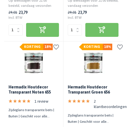
Op werkdagen voor 21:00
Op werkdagen voor 21:00 besteld,
besteld, vandaag verzonden
vandaag verzonden
23,79
23,79
29,01
29,01
Incl. BTW
Incl. BTW
KORTING
18%
KORTING
18%
Hermadix Houtdecor
Hermadix Houtdecor
Transparant Noten 655
Transparant Groen 656
1 review
2
klantbeoordelingen
Zijdeglans transparante beits |
Zijdeglans transparante beits |
Buiten | Geschikt voor alle
Buiten | Geschikt voor alle
houtsoorten | UV-bestendig