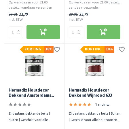
Op werkdagen voor 21:00
Op werkdagen voor 21:00 besteld,
besteld, vandaag verzonden
vandaag verzonden
23,79
23,79
29,01
29,01
Incl. BTW
Incl. BTW
KORTING
18%
KORTING
18%
Hermadix Houtdecor
Hermadix Houtdecor
Dekkend Amsterdams
Dekkend Wijnrood 633
Groen 632
1 review
Zijdeglans dekkende beits |
Zijdeglans dekkende beits | Buiten
Buiten | Geschikt voor alle
| Geschikt voor alle houtsoorten |
houtsoorten | UV-bestendig
UV-bestendig