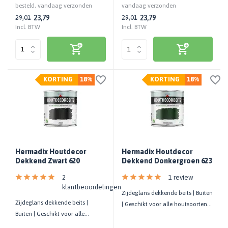
besteld, vandaag verzonden
vandaag verzonden
23,79
23,79
29,01
29,01
Incl. BTW
Incl. BTW
KORTING
18%
KORTING
18%
Hermadix Houtdecor
Hermadix Houtdecor
Dekkend Zwart 620
Dekkend Donkergroen 623
2
1 review
klantbeoordelingen
Zijdeglans dekkende beits | Buiten
Zijdeglans dekkende beits |
| Geschikt voor alle houtsoorten |
Buiten | Geschikt voor alle
UV-bestendig
houtsoorten | UV-bestendig