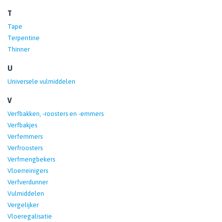
T
Tape
Terpentine
Thinner
U
Universele vulmiddelen
V
Verfbakken, -roosters en -emmers
Verfbakjes
Verfemmers
Verfroosters
Verfmengbekers
Vloerreinigers
Verfverdunner
Vulmiddelen
Vergelijker
Vloeregalisatie