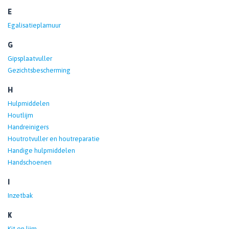
E
Egalisatieplamuur
G
Gipsplaatvuller
Gezichtsbescherming
H
Hulpmiddelen
Houtlijm
Handreinigers
Houtrotvuller en houtreparatie
Handige hulpmiddelen
Handschoenen
I
Inzetbak
K
Kit en lijm