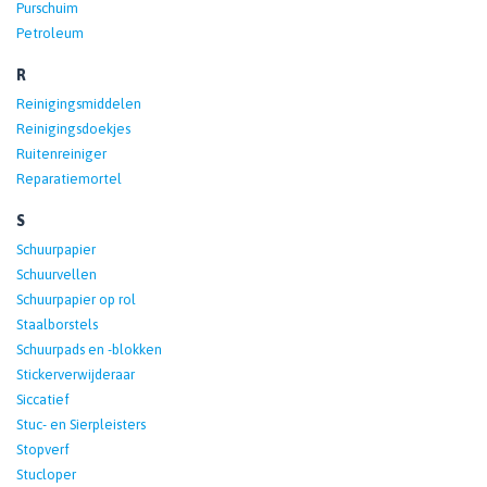
Purschuim
Petroleum
R
Reinigingsmiddelen
Reinigingsdoekjes
Ruitenreiniger
Reparatiemortel
S
Schuurpapier
Schuurvellen
Schuurpapier op rol
Staalborstels
Schuurpads en -blokken
Stickerverwijderaar
Siccatief
Stuc- en Sierpleisters
Stopverf
Stucloper