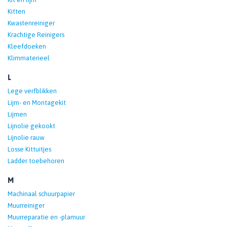
Kitten
Kwastenreiniger
Krachtige Reinigers
Kleefdoeken
Klimmaterieel
L
Lege verfblikken
Lijm- en Montagekit
Lijmen
Lijnolie gekookt
Lijnolie rauw
Losse Kittuitjes
Ladder toebehoren
M
Machinaal schuurpapier
Muurreiniger
Muurreparatie en -plamuur