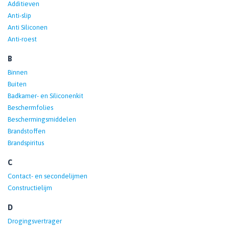
Additieven
Anti-slip
Anti Siliconen
Anti-roest
B
Binnen
Buiten
Badkamer- en Siliconenkit
Beschermfolies
Beschermingsmiddelen
Brandstoffen
Brandspiritus
C
Contact- en secondelijmen
Constructielijm
D
Drogingsvertrager