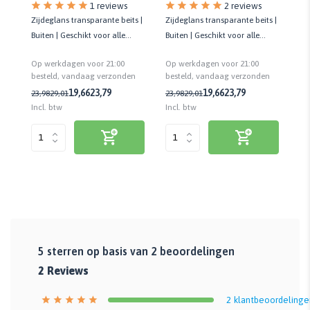
1 reviews
2 reviews
s |
Zijdeglans transparante beits |
Zijdeglans transparante beits |
Zi
Buiten | Geschikt voor alle
Buiten | Geschikt voor alle
Bu
houtsoorten | UV-bestendig
houtsoorten | UV-bestendig
ho
Op werkdagen voor 21:00
Op werkdagen voor 21:00
Op
n
besteld, vandaag verzonden
besteld, vandaag verzonden
be
19,66
23,79
19,66
23,79
23,98
29,01
23,98
29,01
23
Incl. btw
Incl. btw
Inc
5
sterren op basis van
2
beoordelingen
2
Reviews
2
klantbeoordelinge