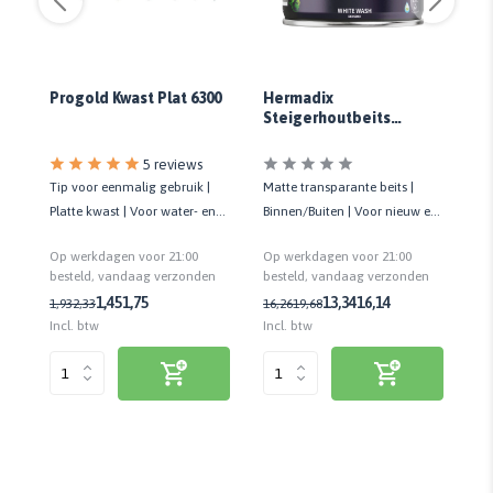
Progold Kwast Plat 6300
Hermadix
Fl
e
Steigerhoutbeits
m
Whitewash
5 reviews
Tip voor eenmalig gebruik |
Matte transparante beits |
Af
ang
Platte kwast | Voor water- en
Binnen/Buiten | Voor nieuw en
be
.
terpentinegedragen verf en
oud steigerhout | Sneldrogend
me
Op werkdagen voor 21:00
Op werkdagen voor 21:00
Op
beits
vei
n
besteld, vandaag verzonden
besteld, vandaag verzonden
be
2,
1,45
1,75
13,34
16,14
1,93
2,33
16,26
19,68
Incl. btw
Incl. btw
Inc