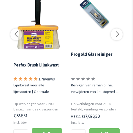
Progold Glasreiniger
Gl
mi
Fi
Perfax Brush Lijmkwast
1 reviews
Ho
ans
Lijmkwast voor alle
Reinigen van ramen of het
Kwa
lijmsoorten | Optimale
verwijderen van kit, stopverf of
on
lijmverdeling | Hoge kwaliteit
verfresten | 5 en 10 cm breed
Op
Op werkdagen voor 21:00
Op werkdagen voor 21:00
be
n
besteld, vandaag verzonden
besteld, vandaag verzonden
7,86
9,51
7,02
8,50
43
9,36
11,33
Inc
Incl. btw
Incl. btw