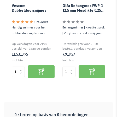
Olfa Behangmes FWP-1
Vescom
Fl
12,5 mm Mesdikte 0,25
Dubbeldoorsnijmes
m
mm
1 reviews
Handig snijmes voor het
Behangsnijmes | Kwaliteit prof.
oor
Af
dubbel doorsnijden van
| Zorgt voor strakke snijlijnen |
en
be
wandbekleding | 1 ST
1 ST
me
Op werkdagen voor 21:00
Op werkdagen voor 21:00
Op
vei
besteld, vandaag verzonden
besteld, vandaag verzonden
n
be
11,53
13,95
7,91
9,57
2,
Incl. btw
Incl. btw
Inc
0
sterren op basis van
0
beoordelingen