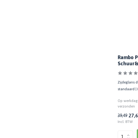
Rambo P
Schuur&T
Transpar
Zijdeglans d
standaard | 
Op werkdage
verzonden
27,
39,49
Incl. BTW