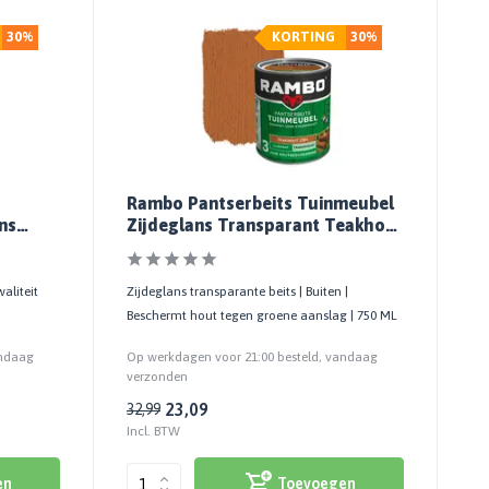
30%
KORTING
30%
Rambo Pantserbeits Tuinmeubel
ns
Zijdeglans Transparant Teakhout
04
1204
aliteit
Zijdeglans transparante beits | Buiten |
Beschermt hout tegen groene aanslag | 750 ML
andaag
Op werkdagen voor 21:00 besteld, vandaag
verzonden
23,09
32,99
Incl. BTW
en
Toevoegen