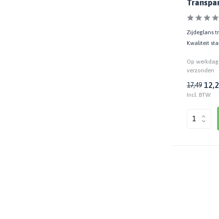
Transpar
250 ML
(17)
500 ML
(2)
Zijdeglans t
750 ML
(79)
Kwaliteit st
1,25 LTR
(9)
Op werkdage
verzonden
2,5 LTR
(24)
12,
17,49
Incl. BTW