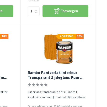
en
Toevoegen
30%
KORTING
30%
Rambo Pantserlak Interieur
rm
Transparant Zijdeglans Puur
Eiken 0803
aliteit
Zijdeglans transparante beits | Binnen |
Kwaliteit standaard | Houtnerf blijft zichtbaar
andaag
Op werkdagen voor 21:00 besteld, vandaag