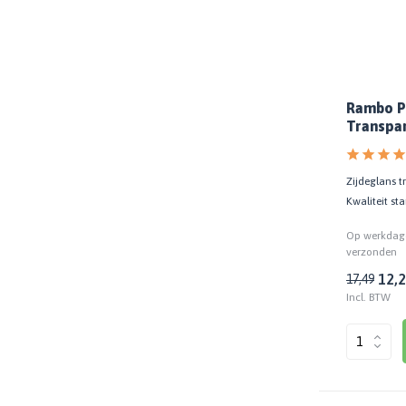
Rambo Pa
Transpar
0774
Zijdeglans t
Kwaliteit st
Op werkdage
verzonden
12,
17,49
Incl. BTW