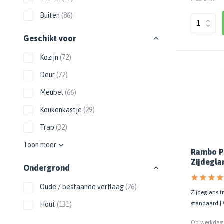
Zwarte muurverf
Oplosmiddelen
Afbreekmessen
Mat
Buiten
(86)
Beige muurverf
Reserve messen
Vulmiddelen
Grondverf
Blauwe muurverf
Behangschaar
Geschikt voor
Houtrotvuller en houtreparatie
Top 10
Bekijk alle Kleuren
Foliesnijder
Kozijn
(72)
Muurreparatie en -plamuur
Binnen
Glassnijders
Universele vulmiddelen
Deur
(72)
Buiten
Verfhulpmiddelen
Plamuur
Hout Grondverf
Meubel
(66)
Overige
Overig
Multiprimer (Universeel)
Keukenkastje
(29)
Effectgereedschap
Bekijk alle Grondverf
Afdekmaterialen
Trap
(32)
Onderdeurtje
Afdekvlies
Spuitbussen
Schildershulp
Toon meer
Beschermfolies
Rambo P
Lakspray
Zijdegla
Reinigingsgereedschappen
Stucloper
Ondergrond
Primer
Maskeerpapier
Glasreinigers
Hittebestendige Verf
Oude / bestaande verflaag
(26)
Schildersstoffers
Zijdeglans tr
Radiatorlak
Overige materialen
standaard |
Hout
(131)
Sponzen
Isoleerspray
Handige hulpmiddelen
Bezems en Stoffer en blik
IJzer / metaal
(11)
Op werkdage