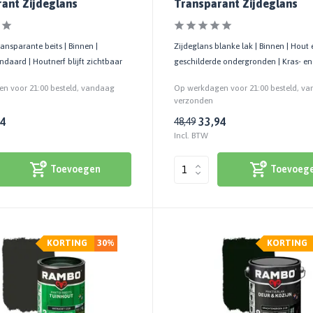
ant Zijdeglans
Transparant Zijdeglans
ransparante beits | Binnen |
Zijdeglans blanke lak | Binnen | Hout 
andaard | Houtnerf blijft zichtbaar
geschilderde ondergronden | Kras- en 
n voor 21:00 besteld, vandaag
Op werkdagen voor 21:00 besteld, v
verzonden
24
33,94
48,49
Incl. BTW
Toevoegen
Toevoeg
KORTING
30%
KORTING