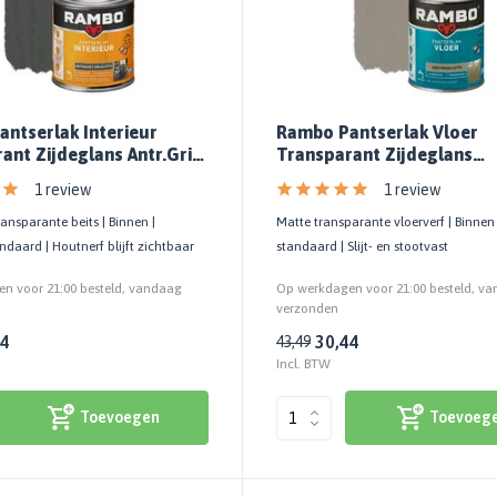
ntserlak Interieur
Rambo Pantserlak Vloer
ant Zijdeglans Antr.Grijs
Transparant Zijdeglans
Greywash 0779
1 review
1 review
ransparante beits | Binnen |
Matte transparante vloerverf | Binnen 
andaard | Houtnerf blijft zichtbaar
standaard | Slijt- en stootvast
n voor 21:00 besteld, vandaag
Op werkdagen voor 21:00 besteld, v
verzonden
24
30,44
43,49
Incl. BTW
Toevoegen
Toevoeg