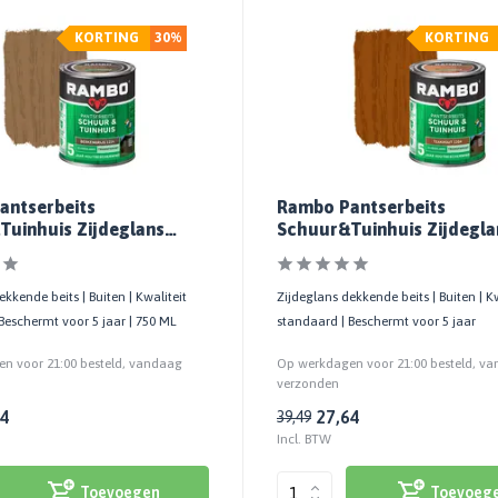
KORTING
30%
KORTING
antserbeits
Rambo Pantserbeits
uinhuis Zijdeglans
Schuur&Tuinhuis Zijdegla
ant Berkengrijs 1214
Transparant Teakhout 12
ekkende beits | Buiten | Kwaliteit
Zijdeglans dekkende beits | Buiten | Kw
Beschermt voor 5 jaar | 750 ML
standaard | Beschermt voor 5 jaar
n voor 21:00 besteld, vandaag
Op werkdagen voor 21:00 besteld, v
verzonden
64
27,64
39,49
Incl. BTW
Toevoegen
Toevoeg