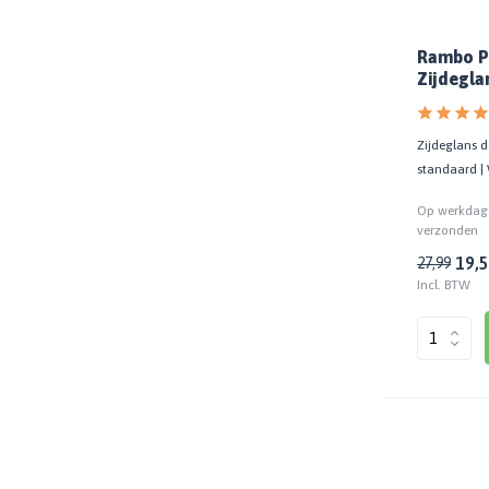
Rambo P
Zijdegla
1216
Zijdeglans d
standaard |
Op werkdage
verzonden
19,
27,99
Incl. BTW