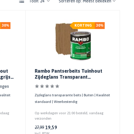
Toon:
Sorteren op:
30%
KORTING
30%
hout
Rambo Pantserbeits Tuinhout
grijs
Zijdeglans Transparant
Berkengrijs 1214
ingen
aliteit
Zijdeglans transparante beits | Buiten | Kwaliteit
standaard | Weerbestendig
andaag
Op werkdagen voor 21:00 besteld, vandaag
verzonden
19,59
27,99
Incl. BTW