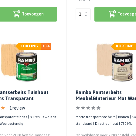
Toevoegen
Toevoeg
KORTING
30%
KORTING
antserbeits Tuinhout
Rambo Pantserbeits
ns Transparant
Meubel&Interieur Mat Wa
Beige 0746
1 review
ansparante beits | Buiten | Kwaliteit
Matte transparante beits | Binnen | Kw
 Weerbestendig
standaard | Direct op hout | 750 ML
n voor 21:00 besteld, vandaag
Op werkdagen voor 21:00 besteld, v