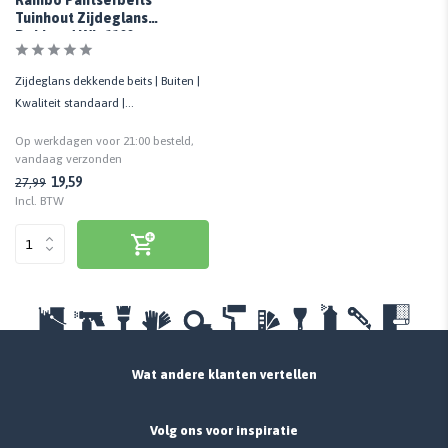
Tuinhout Zijdeglans
Dekkend Wit 1100
Zijdeglans dekkende beits | Buiten |
Kwaliteit standaard |
Waterbestendig | UV-bestendig
Op werkdagen voor 21:00 besteld,
vandaag verzonden
19,59
27,99
Incl. BTW
Wat andere klanten vertellen
Volg ons voor inspiratie