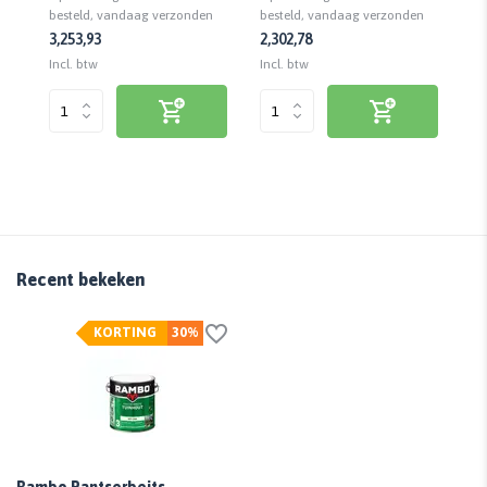
n
besteld, vandaag verzonden
besteld, vandaag verzonden
be
3,25
3,93
2,30
2,78
1,
Incl. btw
Incl. btw
Inc
Recent bekeken
KORTING
30%
Rambo Pantserbeits