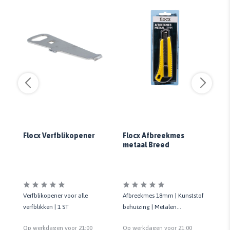
Flocx Verfblikopener
Flocx Afbreekmes
Fl
50
metaal Breed
Un
den
Verfblikopener voor alle
Afbreekmes 18mm | Kunststof
Ti
dig
verfblikken | 1 ST
behuizing | Metalen
Pl
ten
mesgeleider | Voorzien van
te
Op werkdagen voor 21:00
Op werkdagen voor 21:00
Op
veiligheidsslot
mu