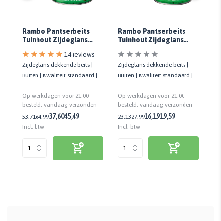
Rambo Pantserbeits
Rambo Pantserbeits
R
Tuinhout Zijdeglans
Tuinhout Zijdeglans
Tu
js
Dekkend Diepzwart 1123
Dekkend Ral 9010
D
14 reviews
s |
Zijdeglans dekkende beits |
Zijdeglans dekkende beits |
Zi
|
Buiten | Kwaliteit standaard |
Buiten | Kwaliteit standaard |
Bu
Waterbestendig | UV-bestendig
Waterbestendig | UV-bestendig
Wa
Op werkdagen voor 21:00
Op werkdagen voor 21:00
Op
n
besteld, vandaag verzonden
besteld, vandaag verzonden
be
37,60
45,49
16,19
19,59
53,71
64,99
23,13
27,99
23
Incl. btw
Incl. btw
Inc