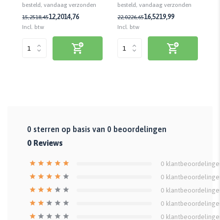
n
besteld, vandaag verzonden
besteld, vandaag verzonden
be
7,
12,20
14,76
16,52
19,99
15,25
18,45
22,02
26,65
Incl. btw
Incl. btw
Inc
0
sterren op basis van
0
beoordelingen
0
Reviews
0
klantbeoordelinge
0
klantbeoordelinge
0
klantbeoordelinge
0
klantbeoordelinge
0
klantbeoordelinge