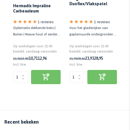
Duoflex/Vlakspatel
r
Hermadix Impraline
P
Carbeauleum
1 reviews
1 reviews
Voor het gladstrijken van
t
Zijdematte dekkende beits |
Vo
geplamuurde ondergronden |
Buiten | Nieuw hout of eerder
li
15, 20 en 27 cm breed
met carbolineum behandeld
po
Op werkdagen voor 21:00
Op werkdagen voor 21:00
Op
besteld, vandaag verzonden
n
besteld, vandaag verzonden
be
4,
23,93
28,95
10,71
12,96
31,90
38,60
13,06
15,80
Incl. btw
Incl. btw
Inc
Recent bekeken