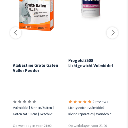
Progold 2500
en
Alabastine Grote Gaten
Lichtgewicht Vulmiddel
Vuller Poeder
Ag
9 reviews
Vulmiddel | Binnen/Buiten |
Lichtgewicht vulmiddel |
Vu
Gaten tot 10 cm | Geschikt
Kleine reparaties | Wanden en
15
voor diverse ondergronden
plafonds | Kwaliteit prof.
Vo
Op werkdagen voor 21:00
Op werkdagen voor 21:00
Op