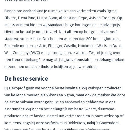
Binnen ons aanbod vind je ruime keuze aan verfmerken zoals Sigma,
Sikkens, Flexa Pure, Histor, Bison, Alabastine, Cepe, Avis en Trea-Lyx. Op
dit assortiment bieden wij standaard hoge kortingen op de adviesprijs.
Hierdoor betaal je nooit teveel. Niet alleen op het gebied van verf
staan we voor je klaar. Ook hebben wij meer dan 200 behangboeken.
Bekende merken als Arte, Eiffinger, Caselio, Hooked on Walls en Dutch
Wall Company (DWC) vind je terug in onze winkel. Twijfel je nog over
een kleur of behang? Je mag altijd gratis kleurstalen en behangboeken
meenemen om deze thuis te bekijken bij jouw interieur.
De beste service
Bij Decoprof gaan we voor de beste kwaliteit. Wij verkopen producten
van bekende merken als Sikkens en Sigma, maar ook de merken die door
de echte vakman wordt gebruikt en aanbevolen hebben we in ons
assortiment. Wij vinden het belangrijk om betrouwbare, duurzame
producten aan te bieden. Bestel uw verfmaterialen in onze webshop of
kom eens langs bij onze verfwinkel in Ridderkerk, nabij ‘s-Gravendeel.
Wanneer u verf bij ons besteld kunt u tijdens het afrekenproces