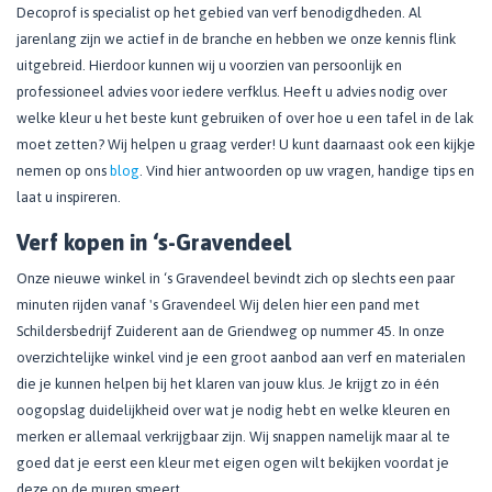
Decoprof is specialist op het gebied van verf benodigdheden. Al
jarenlang zijn we actief in de branche en hebben we onze kennis flink
uitgebreid. Hierdoor kunnen wij u voorzien van persoonlijk en
professioneel advies voor iedere verfklus. Heeft u advies nodig over
welke kleur u het beste kunt gebruiken of over hoe u een tafel in de lak
moet zetten? Wij helpen u graag verder! U kunt daarnaast ook een kijkje
nemen op ons
blog
. Vind hier antwoorden op uw vragen, handige tips en
laat u inspireren.
Verf kopen in ‘s-Gravendeel
Onze nieuwe winkel in ‘s Gravendeel bevindt zich op slechts een paar
minuten rijden vanaf 's Gravendeel Wij delen hier een pand met
Schildersbedrijf Zuiderent aan de Griendweg op nummer 45. In onze
overzichtelijke winkel vind je een groot aanbod aan verf en materialen
die je kunnen helpen bij het klaren van jouw klus. Je krijgt zo in één
oogopslag duidelijkheid over wat je nodig hebt en welke kleuren en
merken er allemaal verkrijgbaar zijn. Wij snappen namelijk maar al te
goed dat je eerst een kleur met eigen ogen wilt bekijken voordat je
deze op de muren smeert.