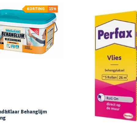
KORTING
15%
nd&Klaar Behanglijm
ang