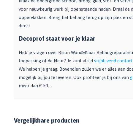
Maak de ondergrond schoon, droog, glad, stof- en vetvri
Bekijk alle Spuitbussen
Afbijtmiddelen
Poetsdoeken
voor nauwkeurig werk bij openstaande naden. Draai de d
Beschermingsmiddelen
Vloerverven
oppervlakken. Breng het behang terug op zijn plek en stri
Overige gereedschappen
Wegwerpartikelen
Vloerverf
direct.
Additieven
Spackmessen
Betonverf
Bekijk alle Overige materialen
Spanen
Decoprof staat voor je klaar
Wegenverf
Televerlengstok
Garagevloer verf
Heb je vragen over Bison Wand&Klaar Behangreparatielij
Handgereedschap
Voorstrijk en primer
toepassing of de kleur? Je kunt altijd
vrijblijvend conta
Mengstaven
Bekijk alle Vloerverven
We helpen je graag. Bovendien zullen we er alles aan d
Speciale verf
mogelijk bij jou te leveren. Ook profiteer je bij ons van
g
meer dan € 50,-.
Duurzame verf
Tegelverf
Schoolbord- en magneetverf
Kassenwit
Dakcoating
Vergelijkbare producten
Bekijk alle Speciale verf