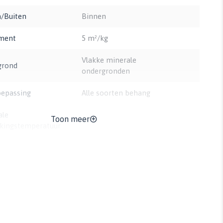
/Buiten
Binnen
ment
5 m²/kg
Vlakke minerale
grond
ondergronden
oepassing
Alle soorten behang
ale
Toon meer
10°C
kingstemperatuur