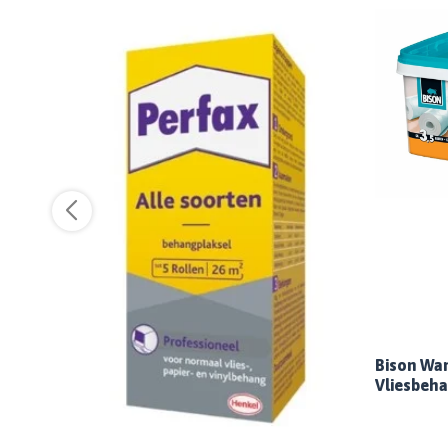
Bison Wa
Vliesbeh