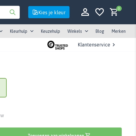
0
Kies je kleur
Kleurhulp
Keuzehulp
Winkels
Blog
Merken
Klantenservice
Account aanmaken
Account aanmaken
BTW
Toevoegen aan winkelwagen