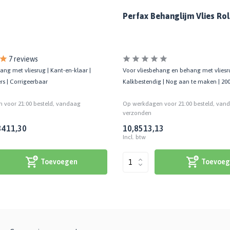
Perfax Behanglijm Vlies Ro
7 reviews
ang met vliesrug | Kant-en-klaar |
Voor vliesbehang en behang met vliesr
rs | Corrigeerbaar
Kalkbestendig | Nog aan te maken | 20
 voor 21:00 besteld, vandaag
Op werkdagen voor 21:00 besteld, van
verzonden
34
11,30
10,85
13,13
Incl. btw
Toevoegen
Toevoeg