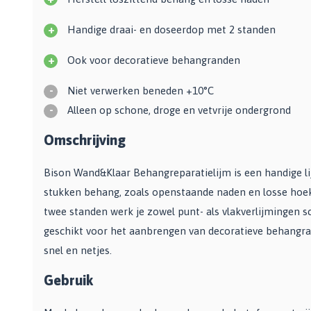
Zwarte muurverf
Oplosmiddelen
Afbreekmessen
Mat
+
Handige draai- en doseerdop met 2 standen
Beige muurverf
Reserve messen
Vulmiddelen
Grondverf
Blauwe muurverf
Behangschaar
+
Ook voor decoratieve behangranden
Houtrotvuller en houtreparatie
Top 10
Bekijk alle Kleuren
Foliesnijder
Muurreparatie en -plamuur
Binnen
Glassnijders
-
Niet verwerken beneden +10°C
Universele vulmiddelen
Buiten
-
Alleen op schone, droge en vetvrije ondergrond
Verfhulpmiddelen
Plamuur
Hout Grondverf
Omschrijving
Overige
Overig
Multiprimer (Universeel)
Effectgereedschap
Bekijk alle Grondverf
Afdekmaterialen
Bison Wand&Klaar Behangreparatielijm is een handige li
Onderdeurtje
Afdekvlies
stukken behang, zoals openstaande naden en losse hoek
Spuitbussen
Schildershulp
Beschermfolies
twee standen werk je zowel punt- als vlakverlijmingen s
Lakspray
Reinigingsgereedschappen
Stucloper
geschikt voor het aanbrengen van decoratieve behangra
Primer
Maskeerpapier
Glasreinigers
snel en netjes.
Hittebestendige Verf
Schildersstoffers
Radiatorlak
Overige materialen
Gebruik
Sponzen
Isoleerspray
Handige hulpmiddelen
Bezems en Stoffer en blik