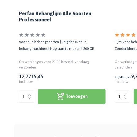
Perfax Behanglijm Alle Soorten
Professioneel
|
Lijm voor beh
Voor alle behangsoorten | Te gebruiken in
Zonder klonte
behangmachines | Nog aan te maken | 200 GR
Op werkdagen
Op werkdagen voor 21:00 besteld, vandaag
verzonden
verzonden
9,
12,77
15,45
10,98
13,29
Incl. btw
Incl. btw
Toevoegen