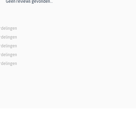
Geen reviews gevonden...
rdelingen
rdelingen
rdelingen
rdelingen
rdelingen