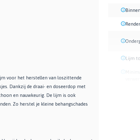
Binnen
Rende
Onder
Lijm t
Minim
jm voor het herstellen van loszittende
verwer
jes. Dankzij de draai- en doseerdop met
choon en nauwkeurig. De lijm is ook
nden. Zo herstel je kleine behangschades