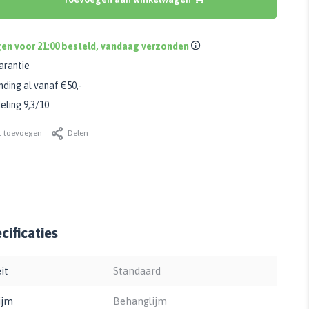
en voor 21:00 besteld, vandaag verzonden
arantie
nding al vanaf €50,-
ling 9,3/10
t toevoegen
Delen
ificaties
it
Standaard
ijm
Behanglijm