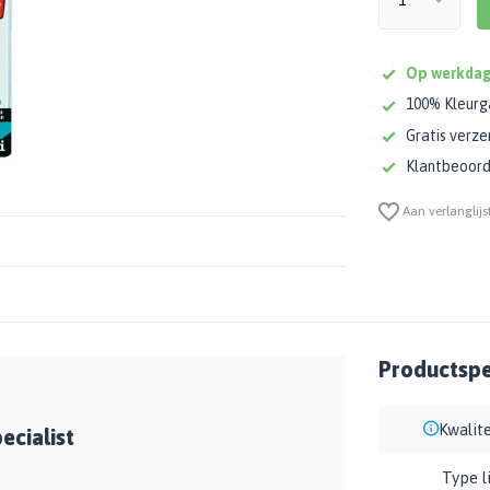
Op werkdag
100% Kleurg
Gratis verze
Klantbeoorde
Aan verlanglijs
Productspec
Kwalite
ecialist
Type l