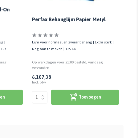
ll-On
Perfax Behanglijm Papier Metyl
ug |
Lijm v
Lijm voor normaal en zwaar behang | Extra sterk |
0 GR
klaar 
Nog aan te maken | 125 GR
daag
Op we
Op werkdagen voor 21:00 besteld, vandaag
verzo
verzonden
6,10
7,38
14,21
Incl. 
Incl. btw
en
Toevoegen