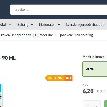
tolak
Behang
Materialen
Schildersgereedschappen
 geven Decoprof een 9,3
Meer dan 115 jaar kennis en ervaring
- 90 ML
Maak je keuze:
90 ML
KORTING
15%
7,29
6,20
Incl. 