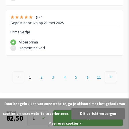
5
/
5
Gepost door:
Ivo
op 21 mei 2025
Prima verfje
+
Vloei prima
-
Terpentine verf
1
2
3
4
5
6
11
Door het gebruiken van onze website, ga je akkoord met het gebruik van
Andere kochten ook
129,50
cookies om onze website te verbeteren.
Dit bericht verbergen
82,50
Meer over cookies »
KORTING
25%
KORTING
25%