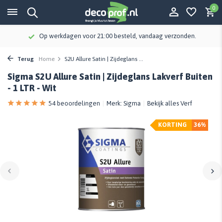
0
Klanten geven Decoprof een 9,3
Terug
Home
S2U Allure Satin | Zijdeglans ...
Sigma S2U Allure Satin | Zijdeglans Lakverf Buiten
- 1 LTR - Wit
54 beoordelingen
Merk:
Sigma
Bekijk alles Verf
KORTING
36%