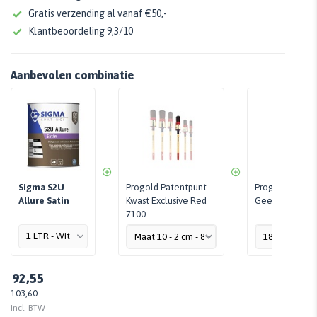
Gratis verzending al vanaf €50,-
Klantbeoordeling 9,3/10
Aanbevolen combinatie
Sigma S2U
Progold Patentpunt
Progold Maski
Allure Satin
Kwast Exclusive Red
Geel
7100
92,55
103,60
Incl. BTW