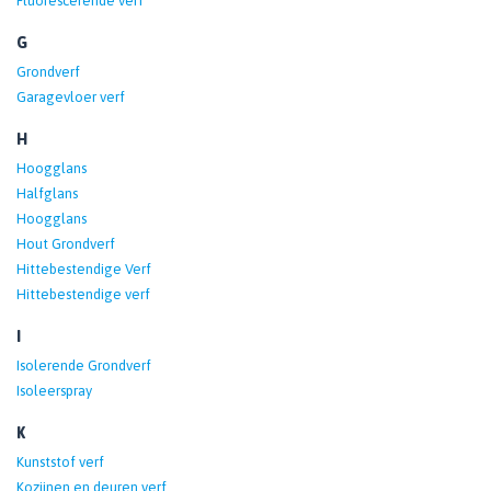
Fluorescerende verf
G
Grondverf
Garagevloer verf
H
Hoogglans
Halfglans
Hoogglans
Hout Grondverf
Hittebestendige Verf
Hittebestendige verf
I
Isolerende Grondverf
Isoleerspray
K
Kunststof verf
Kozijnen en deuren verf