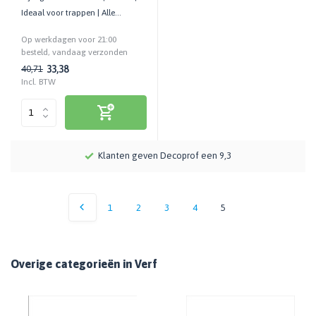
Ideaal voor trappen | Alle
houtsoorten | Anti-slip
Op werkdagen voor 21:00
besteld, vandaag verzonden
33,38
40,71
Incl. BTW
Meer dan 115 jaar kennis en ervaring
1
2
3
4
5
Overige categorieën in Verf