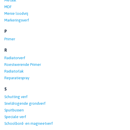
Metaal
MDF
Menie loodvrij
Markeringsverf
P
Primer
R
Radiatorverf
Roestwerende Primer
Radiatorlak
Reparatiespray
S
Schutting verf
Sneldrogende grondverf
Spuitbussen
Speciale verf
Schoolbord- en magneetverf