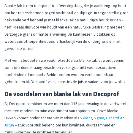
Blanke lak is een transparante afwerkingslaag die je aanbrengt op hout
om het te beschermen tegen vocht, vuil en slijtage. In tegenstelling tot
dekkende verf behoud je met blanke lak de natuurlijke houtkleur en -
nerf. Ideaal dus voor wie houdt van een natuurlijke uitstraling met een
verzorgde glans of matte afwerking. Je kunt kiezen uit lakken op
waterbasis of terpentinebasis, afhankelijk van de ondergrond en het
gewenste effect.
Met vernis bedoelen we vaak hetzelfde als blanke lak, al wordt vernis
soms iets dunner aangebracht en vaker gebruikt voor decoratieve
doeleinden of meubels. Beide termen worden veel door elkaar
gebruikt, en bij Decoprof vind je precies de juiste variant voor jouw klus.
De voordelen van blanke lak van Decoprof
Bij Decoprof combineren we meer dan 115 jaar ervaring in de verfwereld
met een modern en ruim assortiment van topmerken. Onze blanke
lakken komen onder andere van merken als
Sikkens
,
Sigma
,
Caparol
en
Jotun
– stuk voor stuk bekend om hun kwaliteit, duurzaamheid en
gebruiksgemak. Je profiteert bij ons van: