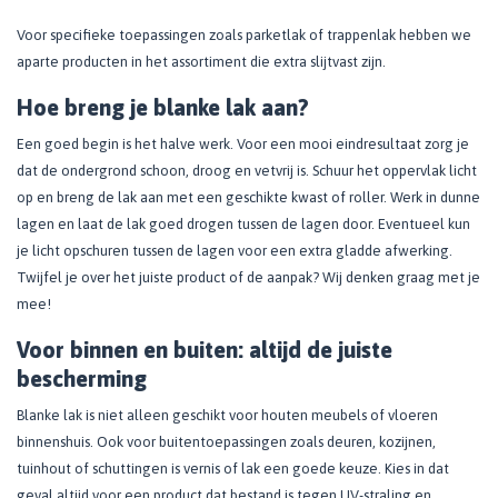
Voor specifieke toepassingen zoals parketlak of trappenlak hebben we
aparte producten in het assortiment die extra slijtvast zijn.
Hoe breng je blanke lak aan?
Een goed begin is het halve werk. Voor een mooi eindresultaat zorg je
dat de ondergrond schoon, droog en vetvrij is. Schuur het oppervlak licht
op en breng de lak aan met een geschikte kwast of roller. Werk in dunne
lagen en laat de lak goed drogen tussen de lagen door. Eventueel kun
je licht opschuren tussen de lagen voor een extra gladde afwerking.
Twijfel je over het juiste product of de aanpak? Wij denken graag met je
mee!
Voor binnen en buiten: altijd de juiste
bescherming
Blanke lak is niet alleen geschikt voor houten meubels of vloeren
binnenshuis. Ook voor buitentoepassingen zoals deuren, kozijnen,
tuinhout of schuttingen is vernis of lak een goede keuze. Kies in dat
geval altijd voor een product dat bestand is tegen UV-straling en