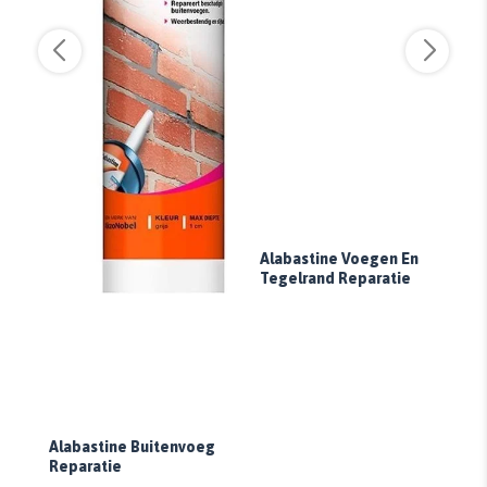
Alabastine Voegen En
Al
Tegelrand Reparatie
Ho
Alabastine Buitenvoeg
Reparatie