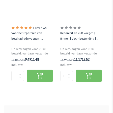
1 reviews
Repareert en vult voegen |
2K
Voor het repareren van
de
Binnen | Vochtbestending |
Bi
beschadigde voegen |
r |
Overschilderbaar | 300 ML
Ov
Binnen/Buiten | Weer- en
Op werkdagen voor 21:00
Op
Op werkdagen voor 21:00
so
regenbestendig
n
besteld, vandaag verzonden
be
besteld, vandaag verzonden
11,17
13,52
9,49
11,48
13,97
16,90
16
11,86
14,35
Incl. btw
Inc
Incl. btw