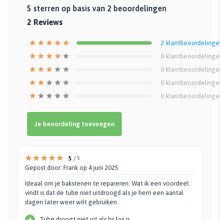
5
sterren op basis van
2
beoordelingen
2
Reviews
2
klantbeoordelinge
0
klantbeoordelinge
0
klantbeoordelinge
0
klantbeoordelinge
0
klantbeoordelinge
Je beoordeling toevoegen
5
/
5
Gepost door:
Frank
op 4 juni 2025
Ideaal om je bakstenen te repareren. Wat ik een voordeel
vindt is dat de tube niet uitdroogd als je hem een aantal
dagen later weer wilt gebruiken.
+
Tube droogt niet uit als hij los is