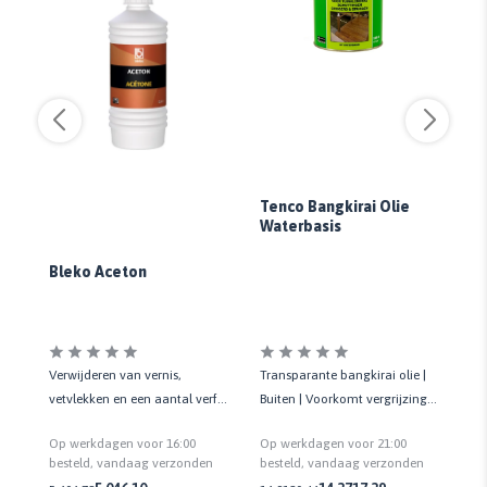
Tenco Bangkirai Olie
Waterbasis
Ja
Bleko Aceton
Transparante bangkirai olie |
Sn
Verwijderen van vernis,
|
Buiten | Voorkomt vergrijzing |
Bi
vetvlekken en een aantal verf-
dig
Accentueert de houtnerf
re
en lijmsoorten | 500 ml en 1
Op werkdagen voor 21:00
Op
Op werkdagen voor 16:00
sc
liter
n
besteld, vandaag verzonden
be
besteld, vandaag verzonden