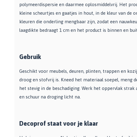
Bekijk alle Spuitbussen
Afbijtmiddelen
polymeerdispersie en daarmee oplosmiddelvrij. Het prod
Poetsdoeken
Beschermingsmiddelen
kleine scheurtjes en gaatjes in hout, in de kleur van de 
Vloerverven
Overige gereedschappen
Wegwerpartikelen
kleuren die onderling mengbaar zijn, zodat een nauwkeu
Vloerverf
Additieven
Spackmessen
laagdikte bedraagt 1 cm en het product is binnen en bui
Betonverf
Bekijk alle Overige materialen
Spanen
Wegenverf
Televerlengstok
Garagevloer verf
Handgereedschap
Gebruik
Voorstrijk en primer
Mengstaven
Bekijk alle Vloerverven
Geschikt voor meubels, deuren, plinten, trappen en kozi
Speciale verf
droog en stofvrij is. Kneed het materiaal soepel, meng d
het stevig in de beschadiging. Werk het oppervlak stra
Duurzame verf
en schuur na droging licht na.
Tegelverf
Schoolbord- en magneetverf
Kassenwit
Decoprof staat voor je klaar
Dakcoating
Bekijk alle Speciale verf