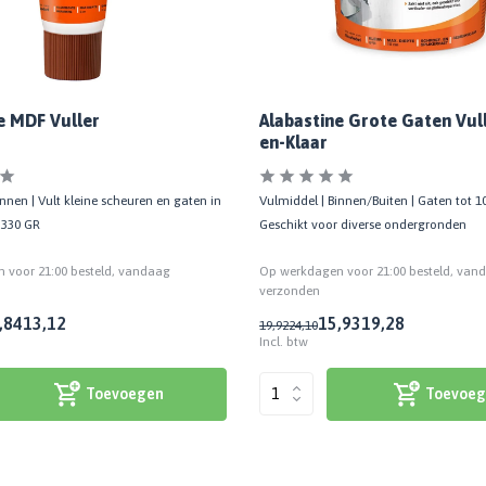
e MDF Vuller
Alabastine Grote Gaten Vul
en-Klaar
nnen | Vult kleine scheuren en gaten in
Vulmiddel | Binnen/Buiten | Gaten tot 1
 330 GR
Geschikt voor diverse ondergronden
 voor 21:00 besteld, vandaag
Op werkdagen voor 21:00 besteld, van
verzonden
,84
13,12
15,93
19,28
19,92
24,10
Incl. btw
Toevoegen
Toevoeg