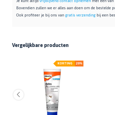
Je kunt altijd
vrijblijvend contact opnemen
met een van o
Bovendien zullen we er alles aan doen om de bestelde pro
Ook profiteer je bij ons van
gratis verzending
bij een be
Vergelijkbare producten
%
KORTING
20%