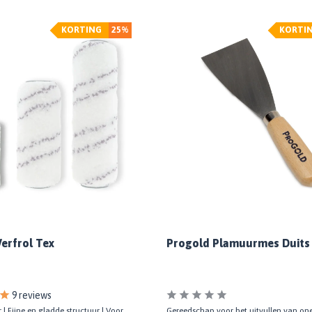
KORTING
25%
KORTI
erfrol Tex
Progold Plamuurmes Duits
9 reviews
 | Fijne en gladde structuur | Voor
Gereedschap voor het uitvullen van on