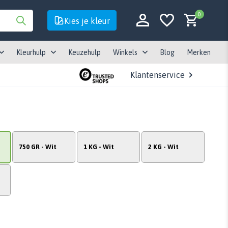
0
Kies je kleur
Kleurhulp
Keuzehulp
Winkels
Blog
Merken
Klantenservice
Account aanmaken
Account aanmaken
750 GR - Wit
1 KG - Wit
2 KG - Wit