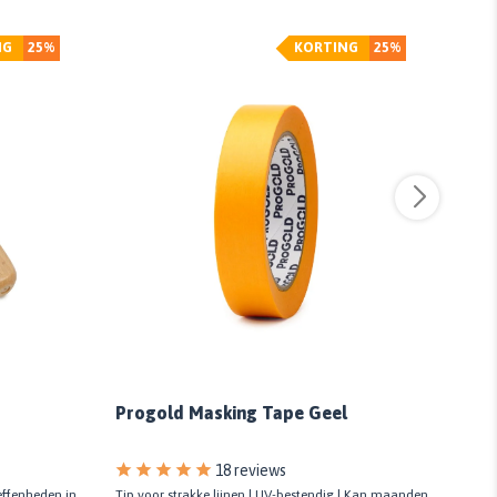
NG
25%
KORTING
25%
Prog
Progold Masking Tape Geel
18 reviews
effenheden in
Tip voor strakke lijnen | UV-bestendig | Kan maanden
Tip vo