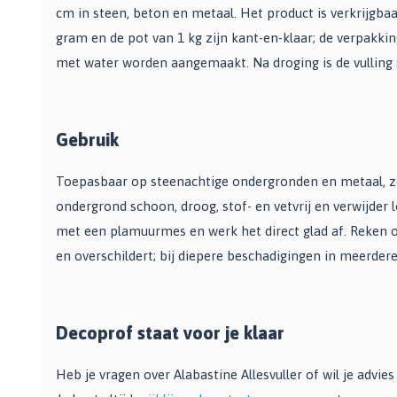
Bekijk alle Spuitbussen
Afbijtmiddelen
cm in steen, beton en metaal. Het product is verkrijgbaar
Poetsdoeken
Beschermingsmiddelen
gram en de pot van 1 kg zijn kant-en-klaar; de verpakki
Vloerverven
Overige gereedschappen
Wegwerpartikelen
met water worden aangemaakt. Na droging is de vulling s
Vloerverf
Additieven
Spackmessen
Betonverf
Bekijk alle Overige materialen
Spanen
Wegenverf
Televerlengstok
Gebruik
Garagevloer verf
Handgereedschap
Voorstrijk en primer
Toepasbaar op steenachtige ondergronden en metaal, z
Mengstaven
Bekijk alle Vloerverven
ondergrond schoon, droog, stof- en vetvrij en verwijder 
Speciale verf
met een plamuurmes en werk het direct glad af. Reken op
en overschildert; bij diepere beschadigingen in meerder
Duurzame verf
Tegelverf
Schoolbord- en magneetverf
Decoprof staat voor je klaar
Kassenwit
Dakcoating
Heb je vragen over Alabastine Allesvuller of wil je advi
Bekijk alle Speciale verf