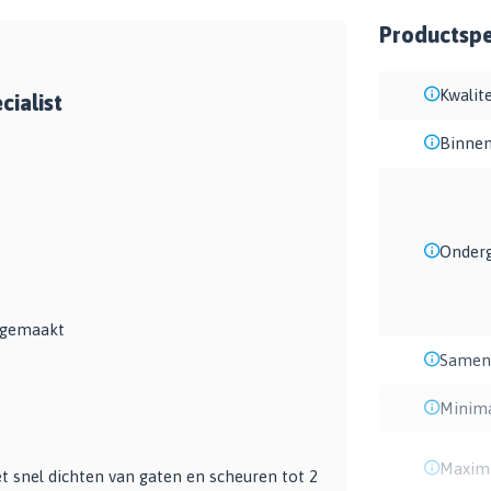
Productspec
Kwalite
cialist
Binnen
Onder
ngemaakt
Samens
Minima
Maxima
et snel dichten van gaten en scheuren tot 2