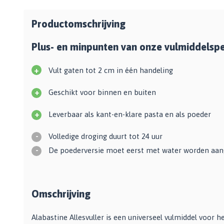
Zwarte muurverf
Oplosmiddelen
Afbreekmessen
Mat
Beige muurverf
Reserve messen
Productomschrijving
Vulmiddelen
Grondverf
Blauwe muurverf
Behangschaar
Houtrotvuller en houtreparatie
Plus- en minpunten van onze vulmiddelspe
Top 10
Bekijk alle Kleuren
Foliesnijder
Muurreparatie en -plamuur
Binnen
Glassnijders
+
Vult gaten tot 2 cm in één handeling
Universele vulmiddelen
Buiten
Verfhulpmiddelen
Plamuur
+
Hout Grondverf
Geschikt voor binnen en buiten
Overige
Overig
Multiprimer (Universeel)
+
Effectgereedschap
Leverbaar als kant-en-klare pasta en als poeder
Bekijk alle Grondverf
Afdekmaterialen
Onderdeurtje
-
Volledige droging duurt tot 24 uur
Afdekvlies
Spuitbussen
Schildershulp
-
De poederversie moet eerst met water worden aa
Beschermfolies
Lakspray
Reinigingsgereedschappen
Stucloper
Primer
Maskeerpapier
Glasreinigers
Hittebestendige Verf
Omschrijving
Schildersstoffers
Radiatorlak
Overige materialen
Sponzen
Isoleerspray
Handige hulpmiddelen
Alabastine Allesvuller is een universeel vulmiddel voor h
Bezems en Stoffer en blik