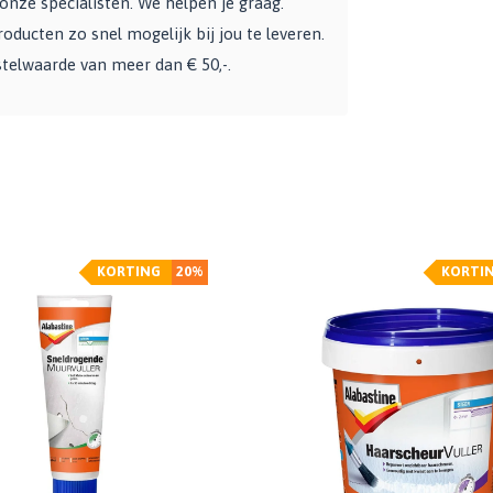
nze specialisten. We helpen je graag.
ducten zo snel mogelijk bij jou te leveren.
stelwaarde van meer dan € 50,-.
KORTING
20%
KORTI