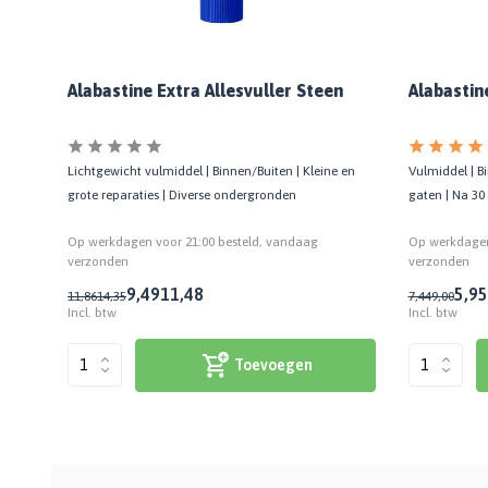
Alabastine Extra Allesvuller Steen
Alabastin
Lichtgewicht vulmiddel | Binnen/Buiten | Kleine en
Vulmiddel | B
grote reparaties | Diverse ondergronden
gaten | Na 30
Op werkdagen voor 21:00 besteld, vandaag
Op werkdagen
verzonden
verzonden
9,49
11,48
5,95
11,86
14,35
7,44
9,00
Incl. btw
Incl. btw
Toevoegen