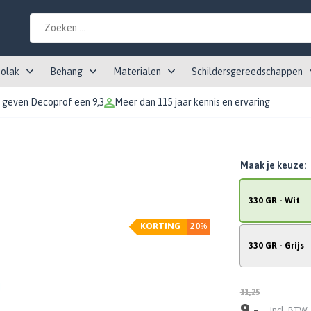
tolak
Behang
Materialen
Schildersgereedschappen
 geven Decoprof een 9,3
Meer dan 115 jaar kennis en ervaring
Maak je keuze:
330 GR - Wit
KORTING
20%
330 GR - Grijs
11,25
9,-
Incl. BTW