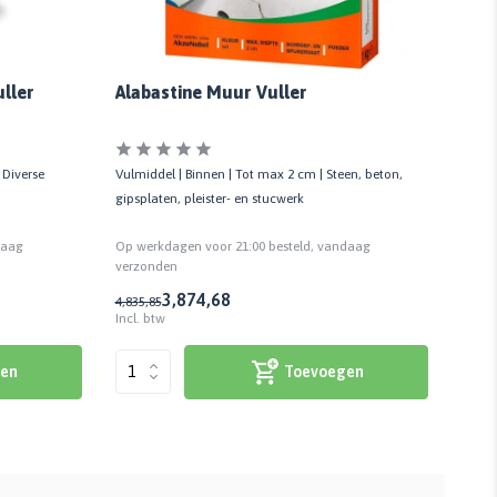
ller
Alabastine Muur Vuller
Alab
en-K
 Diverse
Vulmiddel | Binnen | Tot max 2 cm | Steen, beton,
Vulmid
gipsplaten, pleister- en stucwerk
Gesch
daag
Op werkdagen voor 21:00 besteld, vandaag
Op we
verzonden
verzo
3,87
4,68
4,83
5,85
19,92
Incl. btw
Incl. 
en
Toevoegen