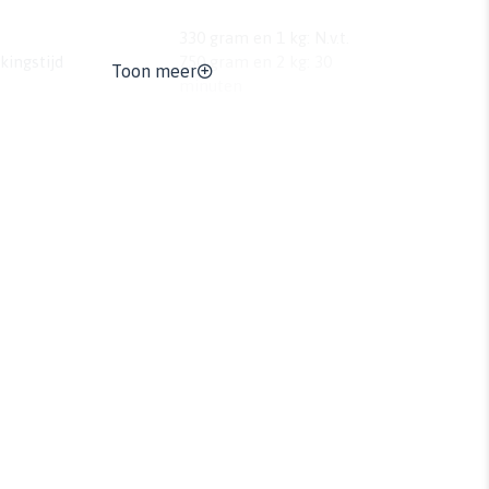
330 gram en 1 kg: N.v.t.
kingstijd
750 gram en 2 kg: 30
Toon meer
minuten