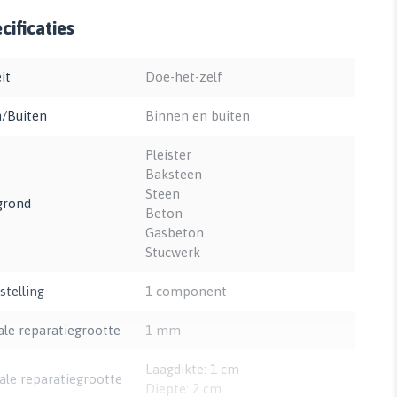
ificaties
it
Doe-het-zelf
/Buiten
Binnen en buiten
Pleister
Baksteen
Steen
grond
Beton
Gasbeton
Stucwerk
telling
1 component
le reparatiegrootte
1 mm
Laagdikte: 1 cm
le reparatiegrootte
Diepte: 2 cm