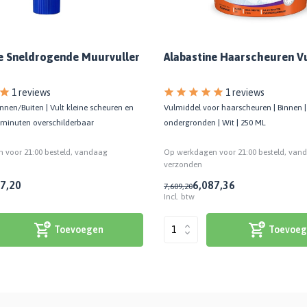
e Sneldrogende Muurvuller
Alabastine Haarscheuren Vu
1 reviews
1 reviews
innen/Buiten | Vult kleine scheuren en
Vulmiddel voor haarscheuren | Binnen |
 minuten overschilderbaar
ondergronden | Wit | 250 ML
 voor 21:00 besteld, vandaag
Op werkdagen voor 21:00 besteld, van
verzonden
7,20
6,08
7,36
7,60
9,20
Incl. btw
Toevoegen
Toevoeg