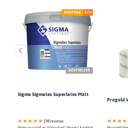
KORTING
57%
BESTSELLER
Sigma Sigmatex Superlatex Matt
Progold V
198 reviews
Matte muurverf en plafondverf | Binnen | Kwaliteit
Muurverfroller