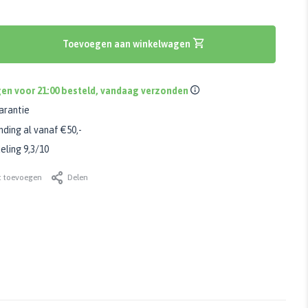
Toevoegen aan winkelwagen
en voor 21:00 besteld, vandaag verzonden
arantie
nding al vanaf €50,-
ling 9,3/10
t toevoegen
Delen