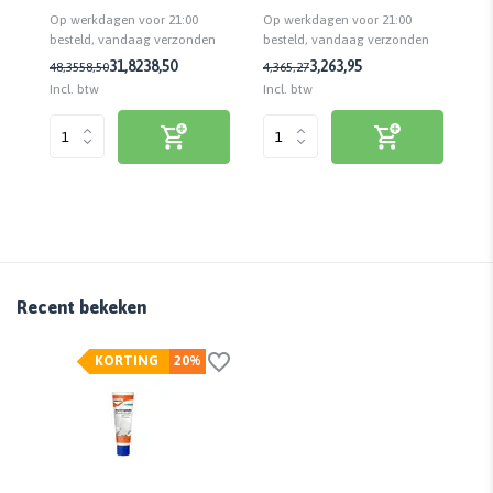
Op
Op werkdagen voor 21:00
Op werkdagen voor 21:00
be
n
besteld, vandaag verzonden
besteld, vandaag verzonden
31,82
38,50
3,26
3,95
22
48,35
58,50
4,36
5,27
Inc
Incl. btw
Incl. btw
Recent bekeken
KORTING
20%