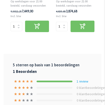
Op werkdagen voor 21:00
Op werkdagen voor 21:00
Op
diepte
on
n
besteld, vandaag verzonden
besteld, vandaag verzonden
be
7,44
9,00
3,87
4,68
9,30
11,25
4,83
5,85
11
Incl. btw
Incl. btw
Inc
5
sterren op basis van
1
beoordelingen
1
Beoordelen
1
review
0
klantbeoordelinge
0
klantbeoordelinge
0
klantbeoordelinge