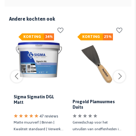
Andere kochten ook
KORTING
34%
KORTING
25%
Sigma Sigmatin DGL
S
Progold Plamuurmes
Matt
Su
Duits
47 reviews
Ma
f
Matte muurverf | Binnen |
Gereedschap voor het
| B
Kwaliteit standaard | Verwerkt
uitvullen van oneffenheden in
Sc
gemakkelijk | 7 m²/liter
hout en muur | Kwaliteit prof.