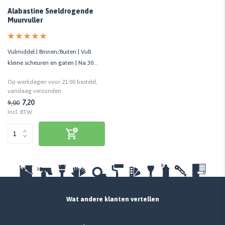
Alabastine Sneldrogende
Muurvuller
Vulmiddel | Binnen/Buiten | Vult
kleine scheuren en gaten | Na 30
minuten overschilderbaar
Op werkdagen voor 21:00 besteld,
vandaag verzonden
7,20
9,00
Incl. BTW
Wat andere klanten vertellen