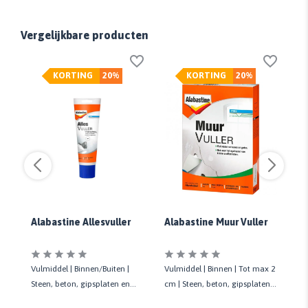
Vergelijkbare producten
KORTING
20%
KORTING
20%
r
Alabastine Allesvuller
Alabastine Muur Vuller
Al
Al
gen
Vulmiddel | Binnen/Buiten |
Vulmiddel | Binnen | Tot max 2
Li
 |
Steen, beton, gipsplaten en
cm | Steen, beton, gipsplaten,
Bi
gasbeton | Gaten tot 5 cm
pleister- en stucwerk
rep