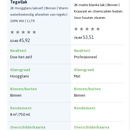
Tegellak
2K matte blanke lak | Binnen |
2K Hoogglans lakverf | Binnen | Warm
Krasvast en chemicaliën bestendig |
waterbestendig afwerken van tegels |
Voor houten vloeren
100% Wit | 1 LTR
53,51
76,44
45,92
57,40
Kwaliteit
Kwaliteit
Doe-het-zelf
Professioneel
Glansgraad
Glansgraad
Hoogglans
Mat
Binnen/buiten
Binnen/buiten
Binnen
Binnen
Rendement
Rendement
8 m²/750 ml
Overschilderbaarna
Overschilderbaarna