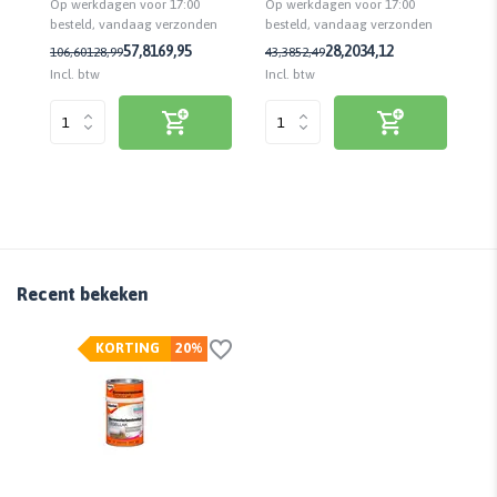
Op werkdagen voor 17:00
Op werkdagen voor 17:00
Op
re
besteld, vandaag verzonden
n
besteld, vandaag verzonden
be
2,
57,81
69,95
28,20
34,12
106,60
128,99
43,38
52,49
Incl. btw
Incl. btw
Inc
Recent bekeken
KORTING
20%