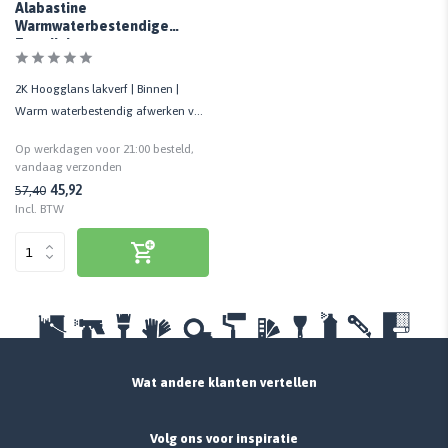
Alabastine
Warmwaterbestendige
Tegellak
2K Hoogglans lakverf | Binnen |
Warm waterbestendig afwerken van
tegels | 100% Wit | 1 LTR
Op werkdagen voor 21:00 besteld,
vandaag verzonden
45,92
57,40
Incl. BTW
Wat andere klanten vertellen
Volg ons voor inspiratie