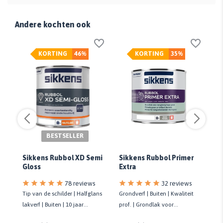
Andere kochten ook
KORTING
46%
KORTING
35%
BESTSELLER
Sikkens Rubbol Primer
Sikkens Rubbol XD Semi
An
Extra
Gloss
78 reviews
32 reviews
Tip van de schilder | Halfglans
oor
Grondverf | Buiten | Kwaliteit
Ge
lakverf | Buiten | 10 jaar
en
prof. | Grondlak voor
lak
onderhoudsvrij | Biobased
langdurig hoge glans | Hout
Gl