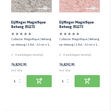
Eijffinger Magnifique
Eijffinger Magnifique
Ei
Behang 351272
Behang 351273
Be
ang
Collectie: Magnifique | Behang
Collectie: Magnifique | Behang
Co
 10
op vliesrug | 1 Rol - 52 cm x 10
op vliesrug | 1 Rol - 52 cm x 10
op 
mtr
mtr
mt
2 - 4 werkdagen levertijd
2 - 4 werkdagen levertijd
2 
76,82
92,95
76,82
92,95
76
Incl. btw
Incl. btw
Inc