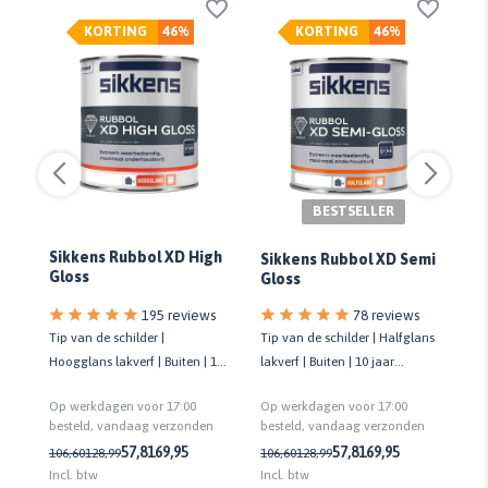
KORTING
46%
KORTING
46%
BESTSELLER
Sikkens Rubbol XD High
Sikkens Rubbol XD Semi
An
Gloss
Gloss
s
78 reviews
195 reviews
erf
Tip van de schilder | Halfglans
Tip van de schilder |
Ge
lakverf | Buiten | 10 jaar
Hoogglans lakverf | Buiten | 10
lak
onderhoudsvrij | Biobased
jaar onderhoudsvrij | Biobased
Gl
Op werkdagen voor 17:00
Op werkdagen voor 17:00
Op
re
n
besteld, vandaag verzonden
besteld, vandaag verzonden
be
2,
57,81
69,95
57,81
69,95
106,60
128,99
106,60
128,99
Incl. btw
Incl. btw
Inc