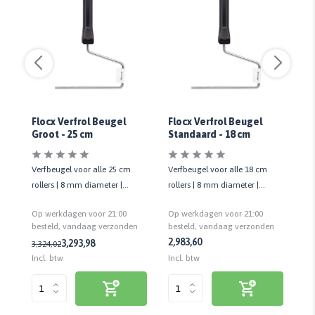
Flocx Verfrol Beugel
Flocx Verfrol Beugel
Fl
Groot - 25 cm
Standaard - 18 cm
Verfbeugel voor alle 25 cm
Verfbeugel voor alle 18 cm
Ve
rollers | 8 mm diameter |
rollers | 8 mm diameter |
ver
f.
Kunststof handvat
Kunststof handvat
Op werkdagen voor 21:00
Op werkdagen voor 21:00
Op
n
besteld, vandaag verzonden
besteld, vandaag verzonden
be
2,98
3,60
3,
3,29
3,98
3,32
4,02
Incl. btw
Incl. btw
Inc