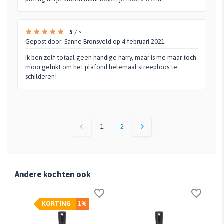
5
/
5
Gepost door:
Sanne Bronsveld
op 4 februari 2021
Ik ben zelf totaal geen handige harry, maar is me maar toch
mooi gelukt om het plafond helemaal streeploos te
schilderen!
1
2
Andere kochten ook
KORTING
1%