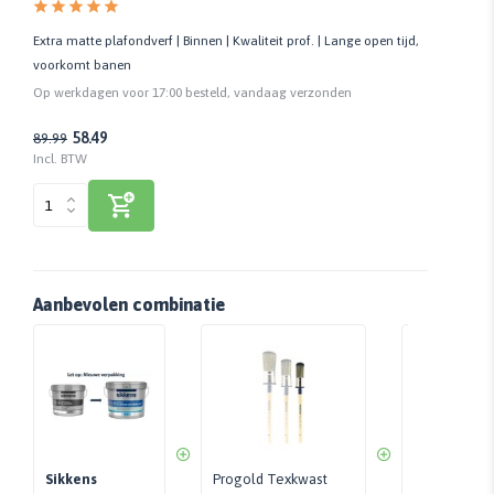
Extra matte plafondverf | Binnen | Kwaliteit prof. | Lange open tijd,
voorkomt banen
Op werkdagen voor 17:00 besteld, vandaag verzonden
58.49
89.99
Incl. BTW
Aanbevolen combinatie
Sikkens
Progold Texkwast
Progold Verf