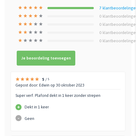
7
klantbeoordelinge
0
klantbeoordelinge
0
klantbeoordelinge
0
klantbeoordelinge
0
klantbeoordelinge
Je beoordeling toevoegen
5
/
5
Gepost door:
Edwin
op 30 oktober 2023
Ge
Nor
Super verf. Plafond dekt in 1 keer zonder strepen
nu 
+
Dekt in 1 keer
-
Geen
Ge