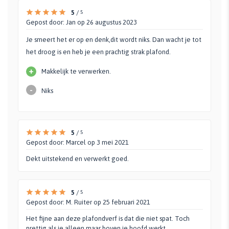
Sup
dag
5
/
5
pla
Gepost door:
Jan
op 26 augustus 2023
str
met
Je smeert het er op en denk,dit wordt niks. Dan wacht je tot
het droog is en heb je een prachtig strak plafond.
+
Makkelijk te verwerken.
-
Niks
5
/
5
Gepost door:
Marcel
op 3 mei 2021
Dekt uitstekend en verwerkt goed.
5
/
5
Gepost door:
M. Ruiter
op 25 februari 2021
Het fijne aan deze plafondverf is dat die niet spat. Toch
prettig als je alleen maar boven je hoofd werkt.