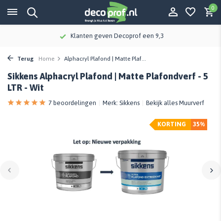
0
Meer dan 115 jaar kennis en ervaring
Terug
Home
Alphacryl Plafond | Matte Plaf...
Sikkens Alphacryl Plafond | Matte Plafondverf - 5
LTR - Wit
7 beoordelingen
Merk:
Sikkens
Bekijk alles Muurverf
KORTING
35%