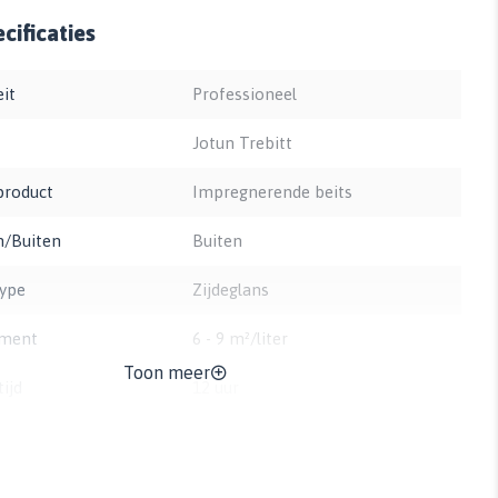
cificaties
eit
Professioneel
Jotun Trebitt
product
Impregnerende beits
n/Buiten
Buiten
type
Zijdeglans
ment
6 - 9 m²/liter
Toon meer
ijd
12 uur