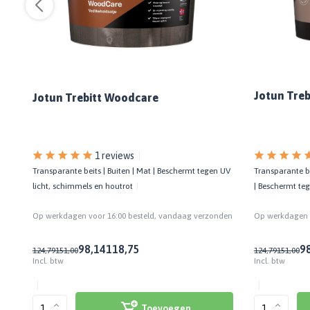
Jotun Treb
Jotun Trebitt Woodcare
1 reviews
Transparante bei
t
Transparante beits | Buiten | Mat | Beschermt tegen UV
| Beschermt te
licht, schimmels en houtrot
Op werkdagen v
den
Op werkdagen voor 16:00 besteld, vandaag verzonden
9
98,14
118,75
124,79
151,00
124,79
151,00
Incl. btw
Incl. btw
Toevoegen