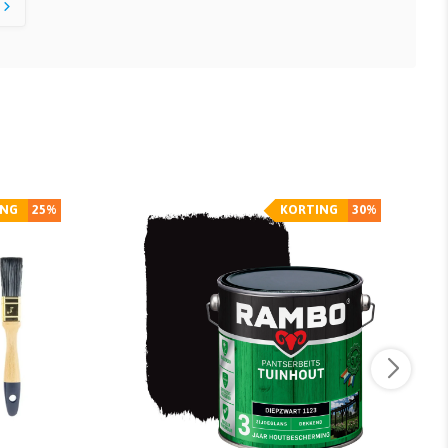
ING
25%
KORTING
30%