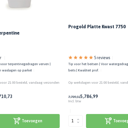
Progold Platte Kwast 7750
erpentine
5 reviews
 voor terpentinegedragen verven |
Tip voor het beitsen | Voor watergedrag
n waslagen op parket
beits | Kwaliteit prof.
oor 21:00 besteld, vandaag verzonden
Op werkdagen voor 21:00 besteld, van
7
10,73
5,78
6,99
7,70
9,32
Incl. btw
Toevoegen
Toevoe