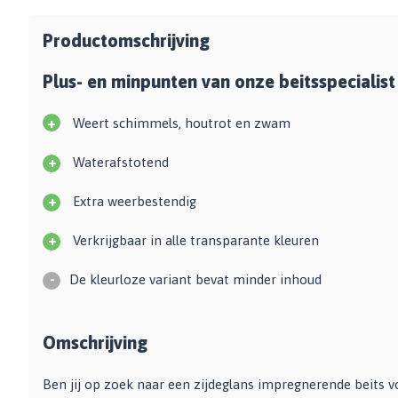
Zwarte muurverf
Oplosmiddelen
Afbreekmessen
Mat
Productomschrijving
Beige muurverf
Reserve messen
Vulmiddelen
Grondverf
Blauwe muurverf
Behangschaar
Houtrotvuller en houtreparatie
Plus- en minpunten van onze beitsspecialist
Top 10
Bekijk alle Kleuren
Foliesnijder
Muurreparatie en -plamuur
Binnen
Glassnijders
+
Weert schimmels, houtrot en zwam
Universele vulmiddelen
Buiten
Verfhulpmiddelen
Plamuur
+
Waterafstotend
Hout Grondverf
Overige
Overig
Multiprimer (Universeel)
+
Extra weerbestendig
Effectgereedschap
Bekijk alle Grondverf
Afdekmaterialen
Onderdeurtje
+
Verkrijgbaar in alle transparante kleuren
Afdekvlies
Spuitbussen
Schildershulp
Beschermfolies
Lakspray
-
De kleurloze variant bevat minder inhoud
Reinigingsgereedschappen
Stucloper
Primer
Maskeerpapier
Glasreinigers
Hittebestendige Verf
Omschrijving
Schildersstoffers
Radiatorlak
Overige materialen
Sponzen
Isoleerspray
Handige hulpmiddelen
Ben jij op zoek naar een zijdeglans impregnerende beits 
Bezems en Stoffer en blik