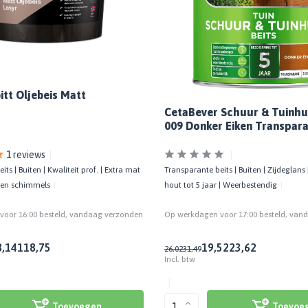
itt Oljebeis Matt
CetaBever Schuur & Tuinhui
009 Donker Eiken Transpar
1 reviews
ts | Buiten | Kwaliteit prof. | Extra mat
Transparante beits | Buiten | Zijdeglans
gen schimmels
hout tot 5 jaar | Weerbestendig
oor 16:00 besteld, vandaag verzonden
Op werkdagen voor 17:00 besteld, van
8,14
118,75
19,52
23,62
26,02
31,49
Incl. btw
Toevoegen
Toevoe