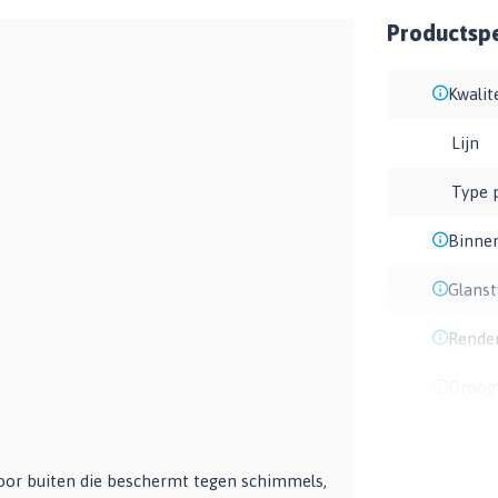
Productspe
Kwalit
Lijn
Type 
Binne
Glans
Rende
Droogt
voor buiten die beschermt tegen schimmels,