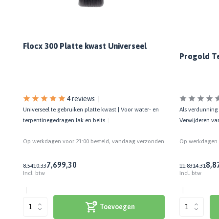
Flocx 300 Platte kwast Universeel
Progold T
4 reviews
Als verdunning
Universeel te gebruiken platte kwast | Voor water- en
Verwijderen va
terpentinegedragen lak en beits
den
Op werkdagen v
Op werkdagen voor 21:00 besteld, vandaag verzonden
8,8
7,69
9,30
11,83
14,31
8,54
10,33
Incl. btw
Incl. btw
Toevoegen