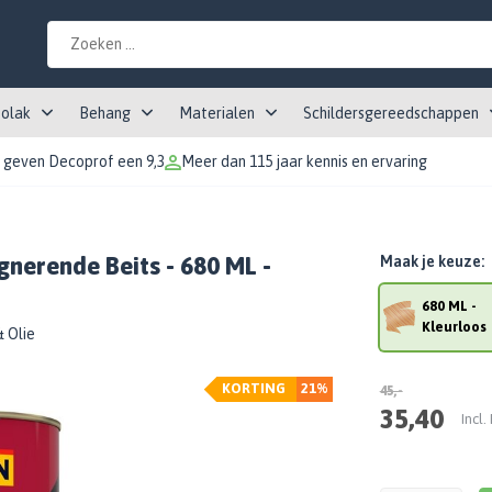
tolak
Behang
Materialen
Schildersgereedschappen
 geven Decoprof een 9,3
Meer dan 115 jaar kennis en ervaring
egnerende Beits - 680 ML -
Maak je keuze:
680 ML -
Kleurloos
& Olie
KORTING
21%
45,-
35,40
Incl