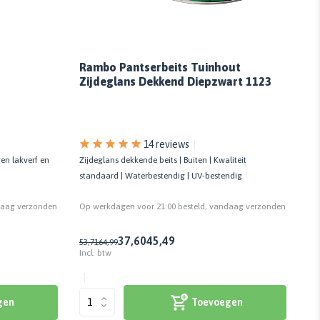
Rambo Pantserbeits Tuinhout
Pr
Zijdeglans Dekkend Diepzwart 1123
14 reviews
en lakverf en
Zijdeglans dekkende beits | Buiten | Kwaliteit
Geb
standaard | Waterbestendig | UV-bestendig
ver
daag verzonden
Op werkdagen voor 21:00 besteld, vandaag verzonden
Op
37,60
45,49
53,71
64,99
5,5
Incl. btw
Inc
gen
Toevoegen