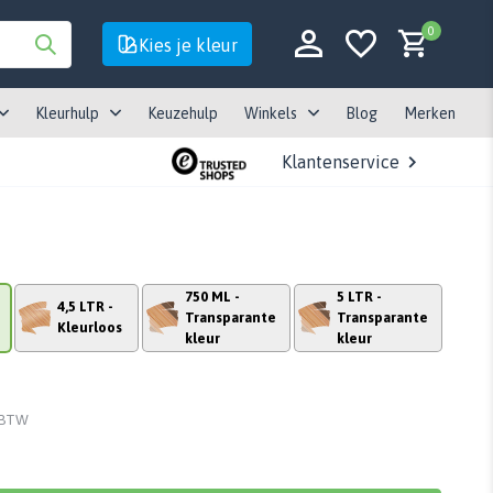
0
Kies je kleur
Kleurhulp
Keuzehulp
Winkels
Blog
Merken
Klantenservice
Account aanmaken
750 ML -
5 LTR -
Account aanmaken
4,5 LTR -
Transparante
Transparante
Kleurloos
kleur
kleur
. BTW