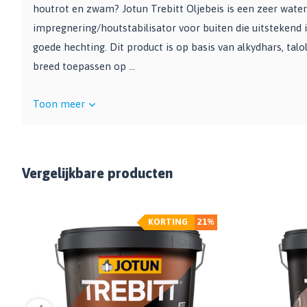
Bekijk alle Spuitbussen
Afbijtmiddelen
houtrot en zwam? Jotun Trebitt Oljebeis is een zeer wate
Poetsdoeken
Beschermingsmiddelen
impregnering/houtstabilisator voor buiten die uitstekend 
Vloerverven
Overige gereedschappen
Wegwerpartikelen
goede hechting. Dit product is op basis van alkydhars, talo
Vloerverf
Additieven
Spackmessen
breed toepassen op ...
Betonverf
Bekijk alle Overige materialen
Spanen
Wegenverf
Televerlengstok
Toon meer
Garagevloer verf
Handgereedschap
Voorstrijk en primer
Mengstaven
Bekijk alle Vloerverven
Vergelijkbare producten
Speciale verf
Duurzame verf
Tegelverf
KORTING
21%
Schoolbord- en magneetverf
Kassenwit
Dakcoating
Bekijk alle Speciale verf