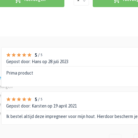
5
/
5
Gepost door:
Hans
op 28 juli 2023
Prima product
elingen
elingen
elingen
5
/
5
elingen
Gepost door:
Karsten
op 19 april 2021
elingen
Ik bestel altijd deze impregneer voor mijn hout. Hierdoor bescherm je