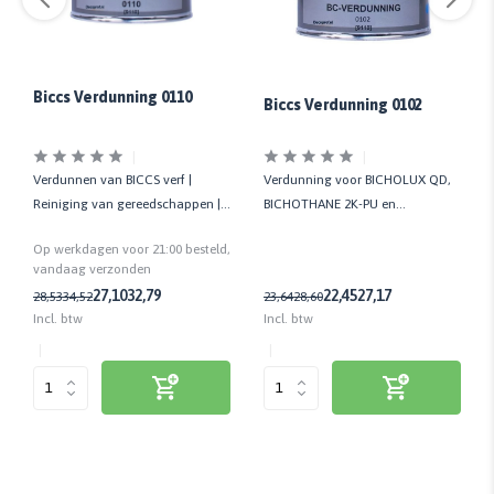
Biccs Verdunning 0110
Biccs Verdunning 0102
Verdunnen van BICCS verf |
Verdunning voor BICHOLUX QD,
Reiniging van gereedschappen | 1
BICHOTHANE 2K-PU en
LTR
BICHODUR 2K producten
Op werkdagen voor 21:00 besteld,
vandaag verzonden
27,10
32,79
22,45
27,17
28,53
34,52
23,64
28,60
Incl. btw
Incl. btw