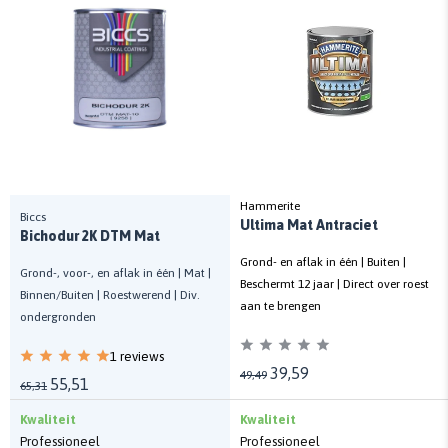
Hammerite
Biccs
Ultima Mat Antraciet
Bichodur 2K DTM Mat
Grond- en aflak in één | Buiten |
Grond-, voor-, en aflak in één | Mat |
Beschermt 12 jaar | Direct over roest
Binnen/Buiten | Roestwerend | Div.
aan te brengen
ondergronden
1 reviews
39,59
49,49
55,51
65,31
Kwaliteit
Kwaliteit
Professioneel
Professioneel