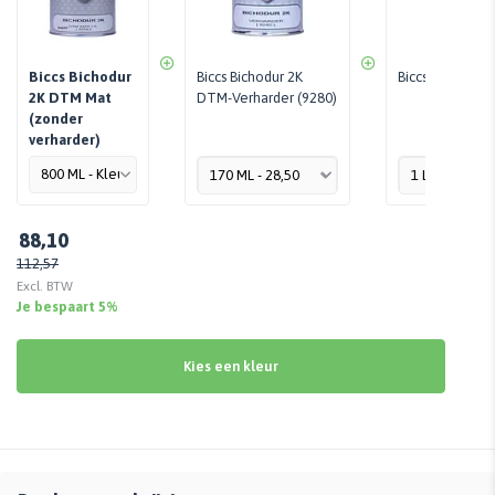
Biccs Bichodur
Biccs Bichodur 2K
Biccs Verdunni
2K DTM Mat
DTM-Verharder (9280)
(zonder
verharder)
88,10
112,57
Excl. BTW
Je bespaart 5%
Kies een kleur