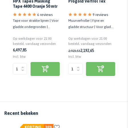
HPX Tapes Masking
Progold Verfrol Tex
Fl
Tape 4400 Oranje 50 mtr
St
6 reviews
9 reviews
Tape voor strakke lijnen | Voor
Muurverfroller | Fijne en
Ve
en
gladde ondergronden |
gladde structuur | Voor gladde
ro
Binnen/Buiten | UV-bestendig
ondergronden | Kwaliteit prof.
Ku
Op werkdagen voor 21:00
Op werkdagen voor 21:00
Op
n
besteld, vandaag verzonden
besteld, vandaag verzonden
be
6,49
7,85
2,
2,19
2,65
2,92
3,53
Incl. btw
Incl. btw
Inc
Recent bekeken
KORTING
30%