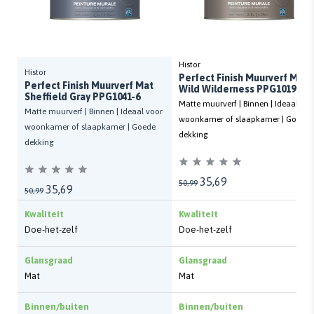
Histor
Histor
Perfect Finish Muurverf Mat
Perfect Finish Muurverf Mat
Wild Wilderness PPG1019-5
Sheffield Gray PPG1041-6
Matte muurverf | Binnen | Ideaal voo
Matte muurverf | Binnen | Ideaal voor
woonkamer of slaapkamer | Goede
woonkamer of slaapkamer | Goede
dekking
dekking
35,69
50,99
35,69
50,99
Kwaliteit
Kwaliteit
Doe-het-zelf
Doe-het-zelf
Glansgraad
Glansgraad
Mat
Mat
Binnen/buiten
Binnen/buiten