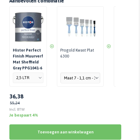
Aanbevolen combinatie
Histor Perfect
Progold Kwast Plat
Progold Verf
Finish Muurverf
6300
Finish
Mat Sheffield
Gray PPG1041-6
36,38
55,24
Incl. BTW
Je bespaart 4%
Toevoegen aan winkelwagen