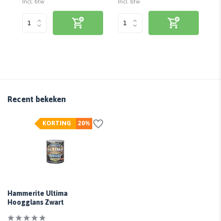
Incl. btw
Incl. btw
Inc
Recent bekeken
KORTING
20%
Hammerite Ultima
Hoogglans Zwart