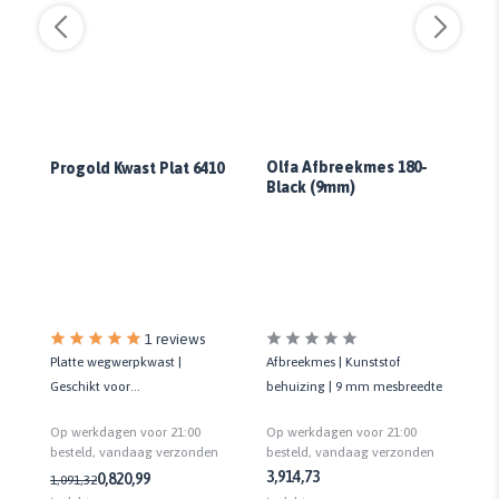
Olfa Afbreekmes 180-
H
Progold Kwast Plat 6410
Black (9mm)
Tu
Tr
Na
1 reviews
Platte wegwerpkwast |
oor
Afbreekmes | Kunststof
Ma
Geschikt voor
en
behuizing | 9 mm mesbreedte
Bu
terpentinegedragen grond- en
ge
Op werkdagen voor 21:00
Op werkdagen voor 21:00
Op
lakverf
Be
besteld, vandaag verzonden
n
besteld, vandaag verzonden
be
3,91
4,73
0,82
0,99
1,09
1,32
19