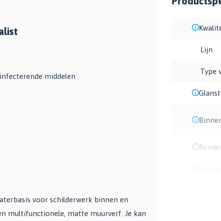
Productspe
Kwalit
list
Lijn
Type 
sinfecterende middelen
Glans
Binne
Rende
Droogt
aterbasis voor schilderwerk binnen en
n multifunctionele, matte muurverf. Je kan