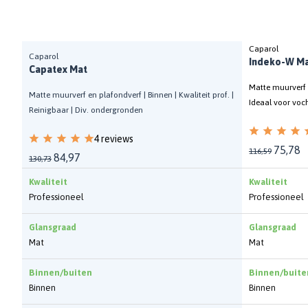
Caparol
Caparol
Indeko-W M
Capatex Mat
Matte muurverf e
Matte muurverf en plafondverf | Binnen | Kwaliteit prof. |
Ideaal voor voc
Reinigbaar | Div. ondergronden
4 reviews
75,78
116,59
84,97
130,73
Kwaliteit
Kwaliteit
Professioneel
Professioneel
Glansgraad
Glansgraad
Mat
Mat
Binnen/buiten
Binnen/buite
Binnen
Binnen