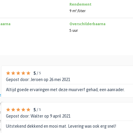
Rendement
9 m²/liter
baarna
Overschilderbaarna
5 uur
5
/
5
Gepost door:
Jeroen
op 26 mei 2021
Altijd goede ervaringen met deze muurverf gehad, een aanrader.
elingen
elingen
5
/
5
elingen
Gepost door:
Walter
op 9 april 2021
elingen
Uitstekend dekkend en mooi mat. Levering was ook erg snel!
elingen