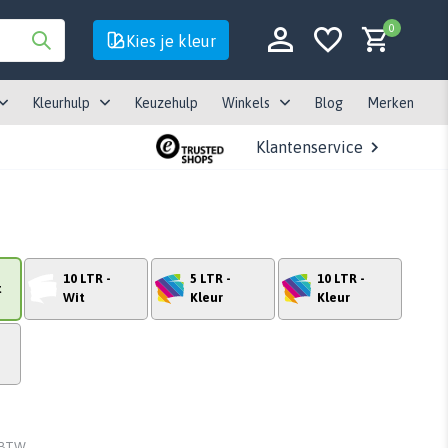
0
Kies je kleur
Kleurhulp
Keuzehulp
Winkels
Blog
Merken
Klantenservice
Account aanmaken
Account aanmaken
10 LTR -
5 LTR -
10 LTR -
t
Wit
Kleur
Kleur
. BTW