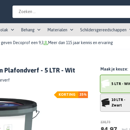
tolak
Behang
Materialen
Schildersgereedschappen
 geven Decoprof een 9,3
Meer dan 115 jaar kennis en ervaring
 Plafondverf - 5 LTR - Wit
Maak je keuze:
urverf
5 LTR - Wi
KORTING
35%
10 LTR -
Zwart
130,73
84,97
Incl