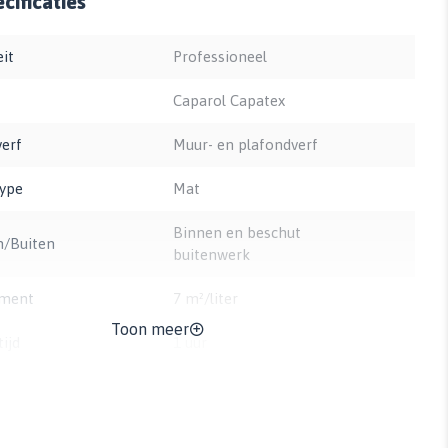
cificaties
eit
Professioneel
Caparol Capatex
verf
Muur- en plafondverf
type
Mat
Binnen en beschut
n/Buiten
buitenwerk
ment
7 m²/liter
Toon meer
ijd
1 uur