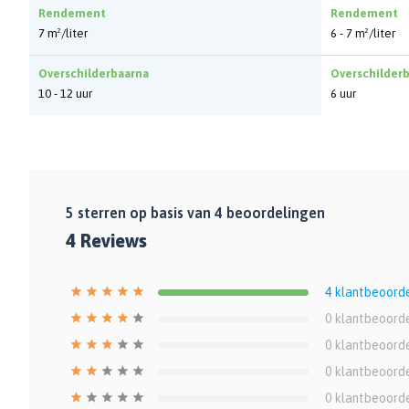
Rendement
Rendement
7 m²/liter
6 - 7 m²/liter
Overschilderbaarna
Overschilder
10 - 12 uur
6 uur
5
sterren op basis van
4
beoordelingen
4
Reviews
4
klantbeoord
0
klantbeoord
0
klantbeoord
0
klantbeoord
0
klantbeoord