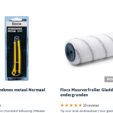
BES
reekmes metaal Normaal
Flocx Muurverfroller Glad
ondergronden
10 reviews
 | Kunststof behuizing | Metalen
Tip voor strak eindresultaat | Voor gla