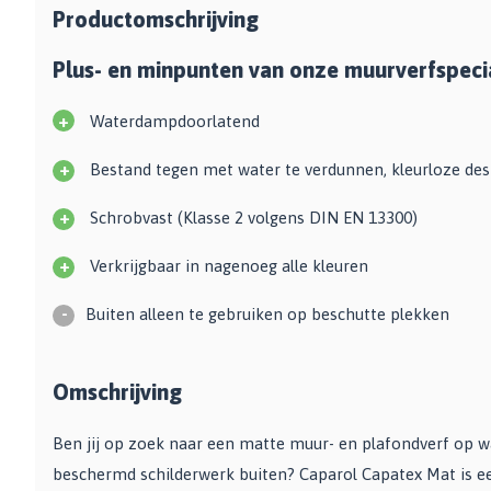
Productomschrijving
Zwarte muurverf
Oplosmiddelen
Afbreekmessen
Mat
Beige muurverf
Reserve messen
Vulmiddelen
Plus- en minpunten van onze muurverfspecia
Grondverf
Blauwe muurverf
Behangschaar
Houtrotvuller en houtreparatie
Top 10
Bekijk alle Kleuren
Foliesnijder
+
Waterdampdoorlatend
Muurreparatie en -plamuur
Binnen
Glassnijders
Universele vulmiddelen
+
Bestand tegen met water te verdunnen, kleurloze de
Buiten
Verfhulpmiddelen
Plamuur
Hout Grondverf
+
Schrobvast (Klasse 2 volgens DIN EN 13300)
Overige
Overig
Multiprimer (Universeel)
Effectgereedschap
Bekijk alle Grondverf
+
Verkrijgbaar in nagenoeg alle kleuren
Afdekmaterialen
Onderdeurtje
Afdekvlies
Spuitbussen
Schildershulp
-
Buiten alleen te gebruiken op beschutte plekken
Beschermfolies
Lakspray
Reinigingsgereedschappen
Stucloper
Primer
Omschrijving
Maskeerpapier
Glasreinigers
Hittebestendige Verf
Schildersstoffers
Radiatorlak
Overige materialen
Ben jij op zoek naar een matte muur- en plafondverf op w
Sponzen
Isoleerspray
Handige hulpmiddelen
beschermd schilderwerk buiten? Caparol Capatex Mat is ee
Bezems en Stoffer en blik