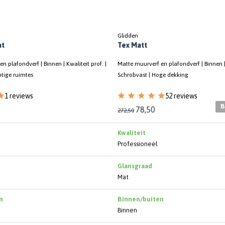
Glidden
at
Tex Matt
n plafondverf | Binnen | Kwaliteit prof. |
Matte muurverf en plafondverf | Binnen | 
htige ruimtes
Schrobvast | Hoge dekking
1 reviews
52 reviews
B
78,50
272,50
Kwaliteit
Professioneel
Glansgraad
Mat
n
Binnen/buiten
Binnen