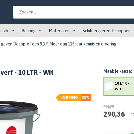
tolak
Behang
Materialen
Schildersgereedschappen
 geven Decoprof een 9,3
Meer dan 115 jaar kennis en ervaring
erf - 10 LTR - Wit
Maak je keuze:
10 LTR -
Wit
KORTING
35%
446,70
290,36
In