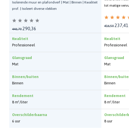
Isolerende muur en plafondverf | Mat | Binnen | Kwaliteit
tot matige vervu
prof. | Isoleert diverse vlekken
237,41
416,50
290,36
446,70
Kwaliteit
Kwaliteit
Professioneel
Professioneel
Glansgraad
Glansgraad
Mat
Mat
Binnen/buiten
Binnen/buite
Binnen
Binnen
Rendement
Rendement
8 m²/liter
8 m²/liter
Overschilderbaarna
Overschilder
6 uur
8 uur