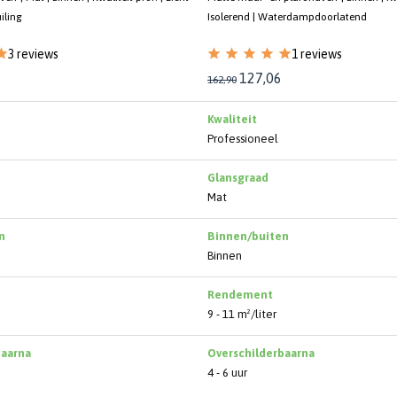
iling
Isolerend | Waterdampdoorlatend
3 reviews
1 reviews
127,06
162,90
Kwaliteit
Professioneel
Glansgraad
Mat
n
Binnen/buiten
Binnen
Rendement
9 - 11 m²/liter
baarna
Overschilderbaarna
4 - 6 uur