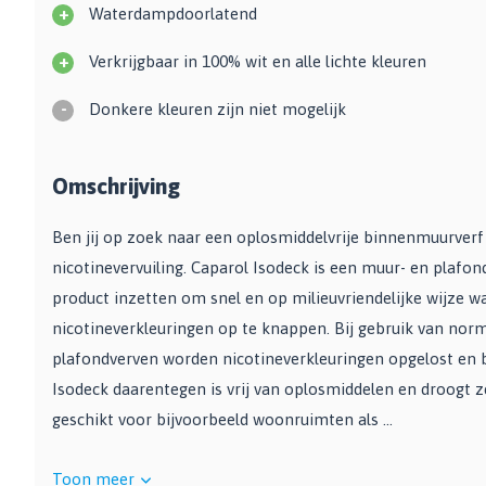
+
Waterdampdoorlatend
Zwarte muurverf
Oplosmiddelen
Afbreekmessen
Mat
Beige muurverf
Reserve messen
+
Verkrijgbaar in 100% wit en alle lichte kleuren
Vulmiddelen
Grondverf
Blauwe muurverf
Behangschaar
Houtrotvuller en houtreparatie
-
Top 10
Bekijk alle Kleuren
Foliesnijder
Donkere kleuren zijn niet mogelijk
Muurreparatie en -plamuur
Binnen
Glassnijders
Universele vulmiddelen
Buiten
Omschrijving
Verfhulpmiddelen
Plamuur
Hout Grondverf
Overige
Overig
Multiprimer (Universeel)
Ben jij op zoek naar een oplosmiddelvrije binnenmuurverf
Effectgereedschap
Bekijk alle Grondverf
Afdekmaterialen
nicotinevervuiling. Caparol Isodeck is een muur- en plafon
Onderdeurtje
Afdekvlies
product inzetten om snel en op milieuvriendelijke wijze 
Spuitbussen
Schildershulp
Beschermfolies
nicotineverkleuringen op te knappen. Bij gebruik van nor
Lakspray
Reinigingsgereedschappen
Stucloper
plafondverven worden nicotineverkleuringen opgelost en bl
Primer
Maskeerpapier
Glasreinigers
Isodeck daarentegen is vrij van oplosmiddelen en droogt z
Hittebestendige Verf
Schildersstoffers
geschikt voor bijvoorbeeld woonruimten als ...
Radiatorlak
Overige materialen
Sponzen
Isoleerspray
Handige hulpmiddelen
Bezems en Stoffer en blik
Toon meer