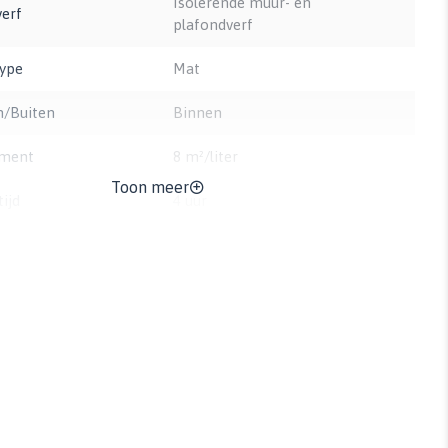
Isolerende muur- en
verf
plafondverf
type
Mat
n/Buiten
Binnen
ment
8 m²/liter
Toon meer
ijd
4 uur