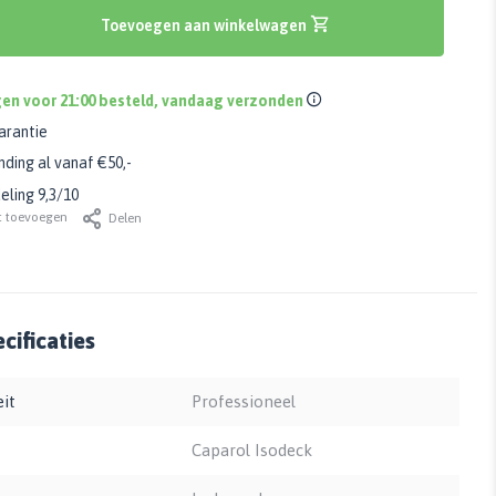
Toevoegen aan winkelwagen
en voor 21:00 besteld, vandaag verzonden
arantie
nding al vanaf €50,-
ling 9,3/10
t toevoegen
Delen
cificaties
eit
Professioneel
Caparol Isodeck