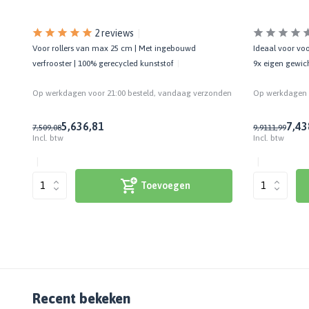
2 reviews
Ideaal voor voo
Voor rollers van max 25 cm | Met ingebouwd
9x eigen gewich
verfrooster | 100% gerecycled kunststof
Op werkdagen v
den
Op werkdagen voor 21:00 besteld, vandaag verzonden
7,43
5,63
6,81
9,91
11,99
7,50
9,08
Incl. btw
Incl. btw
Toevoegen
Recent bekeken