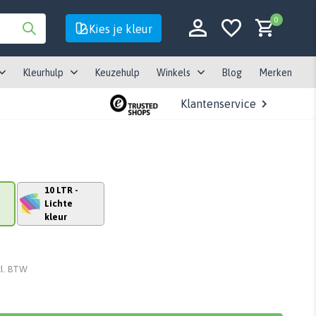
0
Kies je kleur
Kleurhulp
Keuzehulp
Winkels
Blog
Merken
Klantenservice
Account aanmaken
10 LTR -
Account aanmaken
Lichte
kleur
cl. BTW