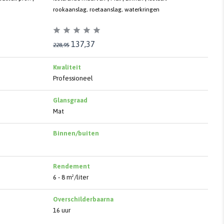
rookaanslag, roetaanslag, waterkringen
137,37
228,95
Kwaliteit
Professioneel
Glansgraad
Mat
Binnen/buiten
Rendement
6 - 8 m²/liter
Overschilderbaarna
16 uur