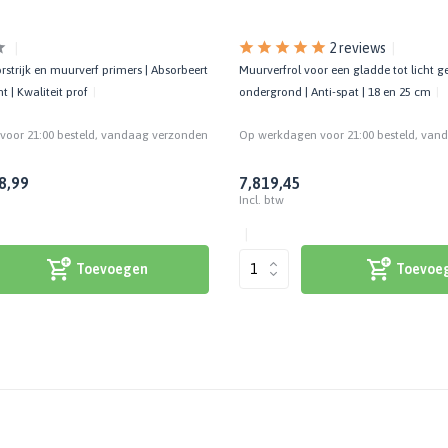
2 reviews
rstrijk en muurverf primers | Absorbeert
Muurverfrol voor een gladde tot licht g
t | Kwaliteit prof
ondergrond | Anti-spat | 18 en 25 cm
oor 21:00 besteld, vandaag verzonden
Op werkdagen voor 21:00 besteld, van
8,99
7,81
9,45
Incl. btw
Toevoegen
Toevoe