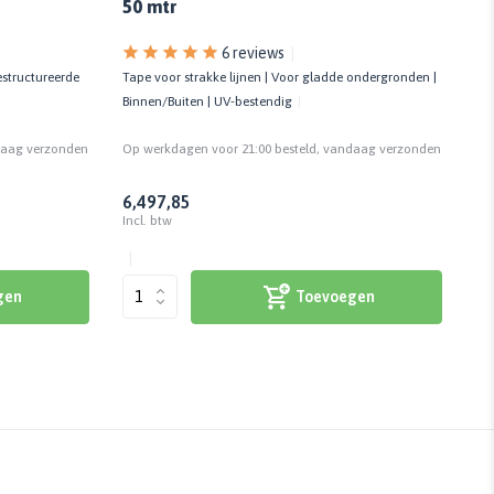
50 mtr
6 reviews
estructureerde
Tape voor strakke lijnen | Voor gladde ondergronden |
Voo
Binnen/Buiten | UV-bestendig
ver
daag verzonden
Op werkdagen voor 21:00 besteld, vandaag verzonden
Op
6,49
7,85
6,3
Incl. btw
Inc
gen
Toevoegen