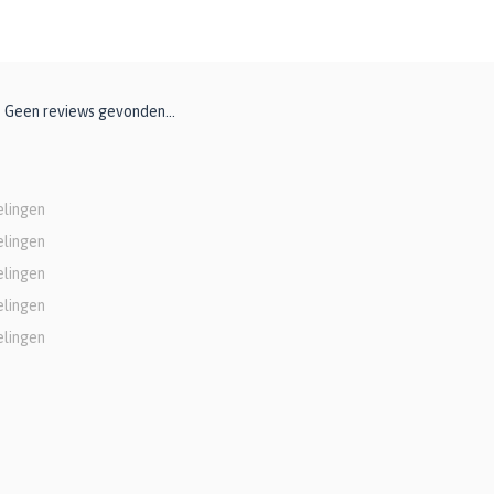
Geen reviews gevonden...
elingen
elingen
elingen
elingen
elingen