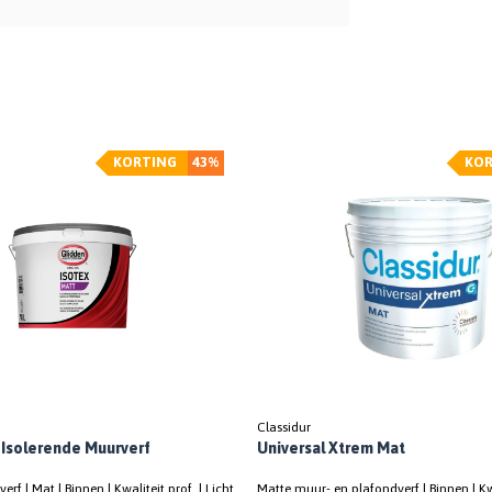
KORTING
43%
KOR
Classidur
| Isolerende Muurverf
Universal Xtrem Mat
rf | Mat | Binnen | Kwaliteit prof. | Licht
Matte muur- en plafondverf | Binnen | Kwa