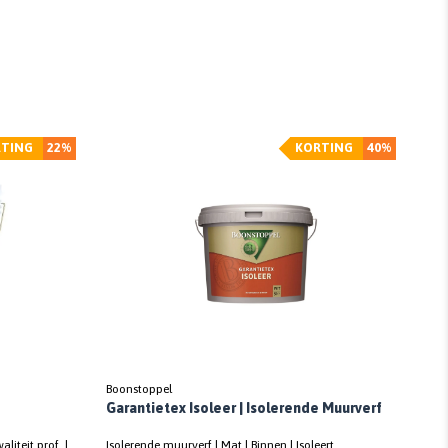
TING
22%
KORTING
40%
Boonstoppel
Garantietex Isoleer | Isolerende Muurverf
liteit prof. |
Isolerende muurverf | Mat | Binnen | Isoleert