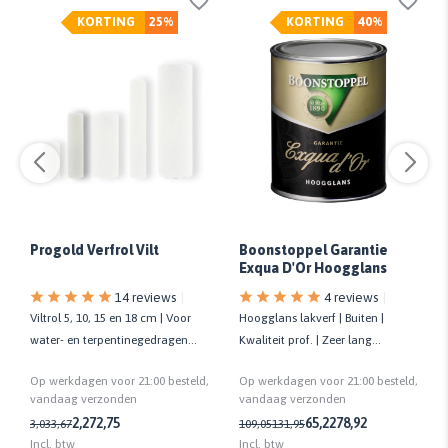
KORTING
25%
KORTING
40%
Progold Verfrol Vilt
Boonstoppel Garantie
Exqua D'Or Hoogglans
14 reviews
4 reviews
Viltrol 5, 10, 15 en 18 cm | Voor
Hoogglans lakverf | Buiten |
water- en terpentinegedragen
Kwaliteit prof. | Zeer lang
verf | Kwaliteit prof.
glansbehoud
Op werkdagen voor 21:00 besteld,
Op werkdagen voor 21:00 besteld,
vandaag verzonden
vandaag verzonden
2,27
2,75
65,22
78,92
3,03
3,67
109,05
131,95
Incl. btw
Incl. btw