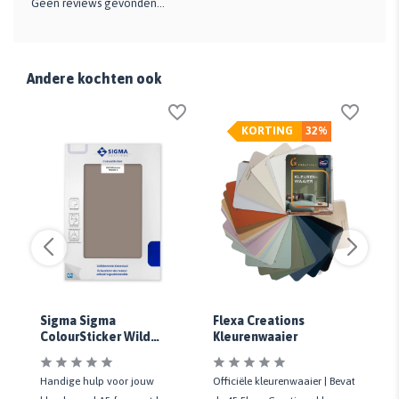
Geen reviews gevonden...
Andere kochten ook
KORTING
32%
Sigma Sigma
Flexa Creations
Hi
e
ColourSticker Wild
Kleurenwaaier
Co
Wilderness PPG1019-5 |
PP
al
Zelfklevende Kleurstaal
Ze
Handige hulp voor jouw
Officiële kleurenwaaier | Bevat
Ha