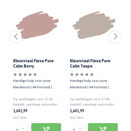
Kleurstaal Flexa Pure
Kleurstaal Flexa Pure
Kl
Calm Berry
Calm Taupe
Su
Handige hulp voor jouw
Handige hulp voor jouw
Ha
kleurkeuze | A4-formaat |
kleurkeuze | A4-formaat |
kl
k
Matte uitstraling | Cashback
Matte uitstraling | Cashback
Ma
Op werkdagen voor 17:00
Op werkdagen voor 17:00
Op
bij retour
bij retour
bij
n
besteld, vandaag verzonden
besteld, vandaag verzonden
be
1,64
1,99
1,64
1,99
1,
Incl. btw
Incl. btw
Inc