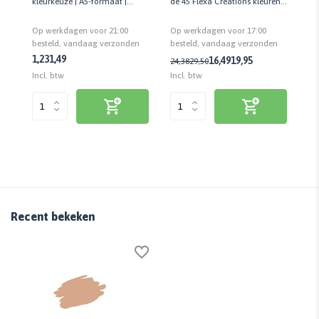
kleurkeuze | A5-formaat |
de 45 Flexa Creations kleuren |
kl
nd
Matte uitstraling | Zelfklevend
10 x 13 cm
Ma
Op werkdagen voor 21:00
Op werkdagen voor 17:00
Op
n
besteld, vandaag verzonden
besteld, vandaag verzonden
be
1,23
1,49
1,
16,49
19,95
24,38
29,50
Incl. btw
Incl. btw
Inc
Recent bekeken