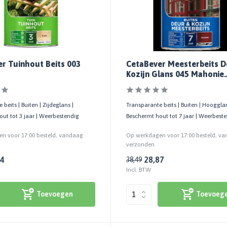
r Tuinhout Beits 003
CetaBever Meesterbeits D
Kozijn Glans 045 Mahonie
Transparant
beits | Buiten | Zijdeglans |
Transparante beits | Buiten | Hoogglan
ut tot 3 jaar | Weerbestendig
Beschermt hout tot 7 jaar | Weerbest
n voor 17:00 besteld, vandaag
Op werkdagen voor 17:00 besteld, v
verzonden
74
28,87
38,49
Incl. BTW
Toevoegen
Toevoeg