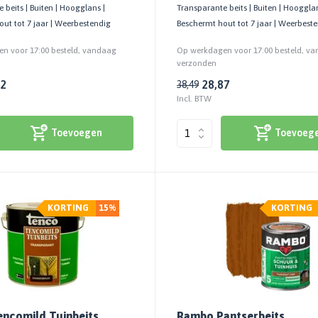
 beits | Buiten | Hoogglans |
Transparante beits | Buiten | Hoogglan
ut tot 7 jaar | Weerbestendig
Beschermt hout tot 7 jaar | Weerbest
n voor 17:00 besteld, vandaag
Op werkdagen voor 17:00 besteld, v
verzonden
12
28,87
38,49
Incl. BTW
Toevoegen
Toevoeg
KORTING
15%
KORTING
ncomild Tuinbeits
Rambo Pantserbeits