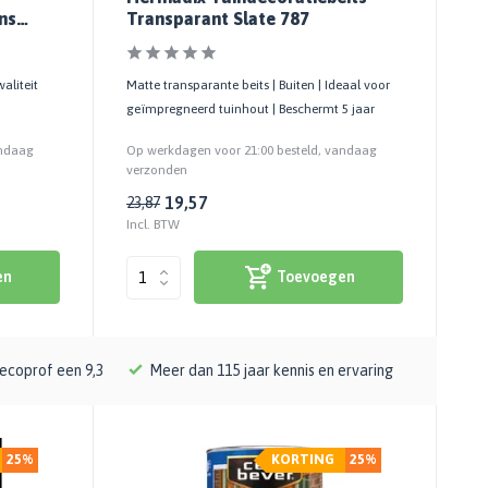
ns
Transparant Slate 787
04
aliteit
Matte transparante beits | Buiten | Ideaal voor
geïmpregneerd tuinhout | Beschermt 5 jaar
andaag
Op werkdagen voor 21:00 besteld, vandaag
verzonden
19,57
23,87
Incl. BTW
en
Toevoegen
ecoprof een 9,3
Meer dan 115 jaar kennis en ervaring
25%
KORTING
25%