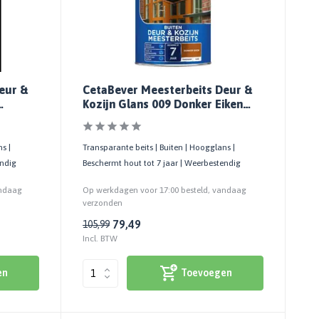
eur &
CetaBever Meesterbeits Deur &
Kozijn Glans 009 Donker Eiken
Transparant
s |
Transparante beits | Buiten | Hoogglans |
endig
Beschermt hout tot 7 jaar | Weerbestendig
andaag
Op werkdagen voor 17:00 besteld, vandaag
verzonden
79,49
105,99
Incl. BTW
en
Toevoegen