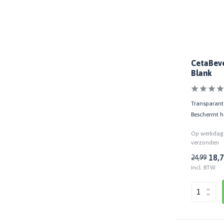
Toon meer
Ondergrond
Oude / bestaande verflaag
(1)
CetaBeve
Hout
(64)
Blank
Extra eigenschappen
Transparante 
Kras- en stootvast
(3)
Beschermt ho
Extra lange kleur- en glansbehoud
(5)
Op werkdage
verzonden
Extra weerbestendig
(8)
18,
24,99
Sneldrogend
(7)
Incl. BTW
Geschikt voor verfspuit
(2)
Toon meer