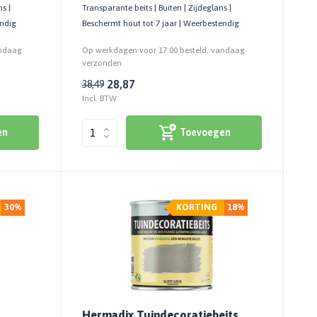
s |
Transparante beits | Buiten | Zijdeglans |
endig
Beschermt hout tot 7 jaar | Weerbestendig
andaag
Op werkdagen voor 17:00 besteld, vandaag
verzonden
28,87
38,49
Incl. BTW
en
Toevoegen
30%
KORTING
18%
Hermadix Tuindecoratiebeits