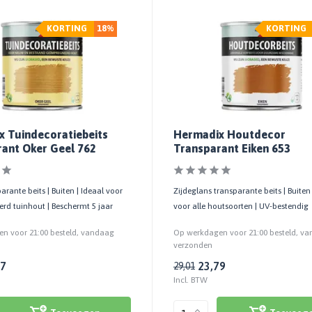
KORTING
18%
KORTING
 Tuindecoratiebeits
Hermadix Houtdecor
ant Oker Geel 762
Transparant Eiken 653
arante beits | Buiten | Ideaal voor
Zijdeglans transparante beits | Buiten
rd tuinhout | Beschermt 5 jaar
voor alle houtsoorten | UV-bestendig
n voor 21:00 besteld, vandaag
Op werkdagen voor 21:00 besteld, v
verzonden
57
23,79
29,01
Incl. BTW