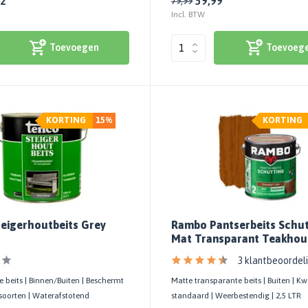
62
59,99
79,99
Incl. BTW
Toevoegen
Toevoeg
KORTING
15%
KORTING
eigerhoutbeits Grey
Rambo Pantserbeits Schut
Mat Transparant Teakhou
3 klantbeoordel
 beits | Binnen/Buiten | Beschermt
Matte transparante beits | Buiten | Kwa
soorten | Waterafstotend
standaard | Weerbestendig | 2,5 LTR