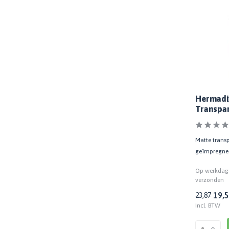
Glansgraad
Mat
(12)
Zijdeglans / Satin
(39)
Halfglans / Semi-Gloss
(1)
Hoogglans / Gloss
(13)
Basis
Hermadix
Transpar
Watergedragen
(25)
Terpentinegedragen
(54)
Matte transp
geïmpregnee
Lijnolie
(17)
Natuurlijke grondstoffen
(1)
Op werkdage
verzonden
Inhoud
19,
23,87
Incl. BTW
500 ML
(1)