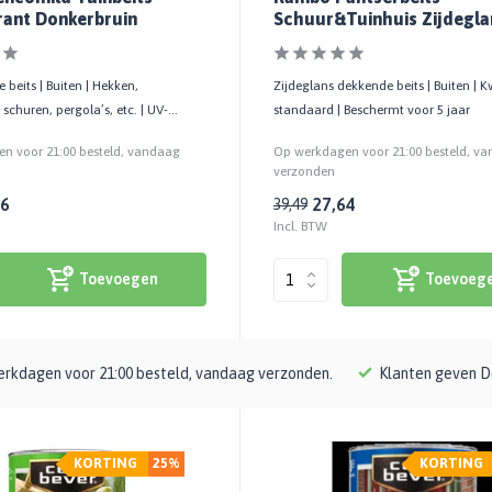
rant Donkerbruin
Schuur&Tuinhuis Zijdegla
Transparant Teakhout 12
 beits | Buiten | Hekken,
Zijdeglans dekkende beits | Buiten | Kw
 schuren, pergola’s, etc. | UV-
standaard | Beschermt voor 5 jaar
n voor 21:00 besteld, vandaag
Op werkdagen voor 21:00 besteld, v
verzonden
06
27,64
39,49
Incl. BTW
Toevoegen
Toevoeg
rkdagen voor 21:00 besteld, vandaag verzonden.
Klanten geven D
KORTING
25%
KORTING