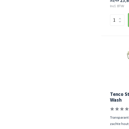
23,
31,49
Incl. BTW
Tenco St
Wash
Transparante
zachte hout