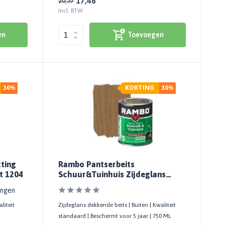
17,48
20,57
Incl. BTW
en
Toevoegen
30%
KORTING
30%
ting
Rambo Pantserbeits
t 1204
Schuur&Tuinhuis Zijdeglans
Transparant Berkengrijs 1214
ingen
liteit
Zijdeglans dekkende beits | Buiten | Kwaliteit
standaard | Beschermt voor 5 jaar | 750 ML