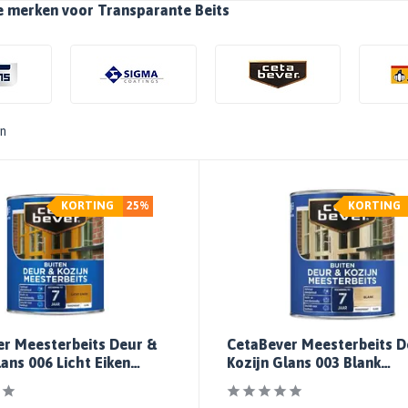
e merken voor Transparante Beits
en
KORTING
25%
KORTING
r Meesterbeits Deur &
CetaBever Meesterbeits D
lans 006 Licht Eiken
Kozijn Glans 003 Blank
rant
Transparant