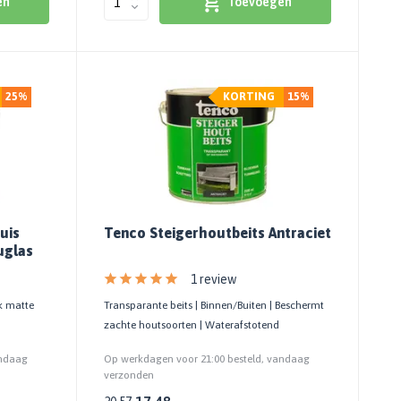
en
Toevoegen
25%
KORTING
15%
uis
Tenco Steigerhoutbeits Antraciet
uglas
1 review
jk matte
Transparante beits | Binnen/Buiten | Beschermt
zachte houtsoorten | Waterafstotend
andaag
Op werkdagen voor 21:00 besteld, vandaag
verzonden