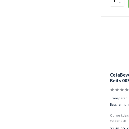
750 ML
(21)
1 LTR
(16)
2,5 LTR
(31)
3 LTR
(4)
Toon meer
Biobased
Volledig
(1)
CetaBeve
Beits 00
Transparante 
Beschermt ho
Op werkdage
verzonden