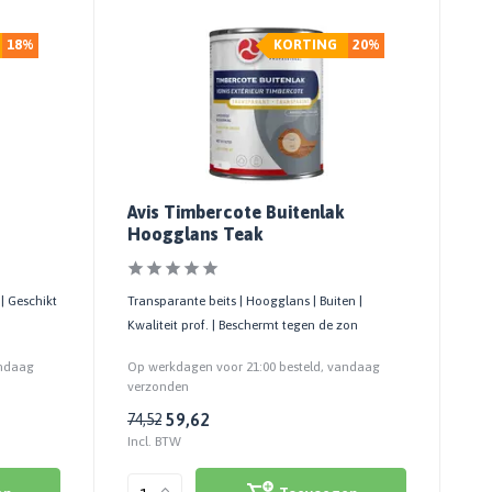
18%
KORTING
20%
Avis Timbercote Buitenlak
Hoogglans Teak
 | Geschikt
Transparante beits | Hoogglans | Buiten |
Kwaliteit prof. | Beschermt tegen de zon
andaag
Op werkdagen voor 21:00 besteld, vandaag
verzonden
59,62
74,52
Incl. BTW