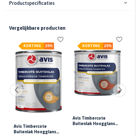
Productspecificaties
Vergelijkbare producten
KORTING
20%
KORTING
20%
Avis Timbercote
Buitenlak Hoogglans
Av
Avis Timbercote
Mahonie
Bu
Buitenlak Hoogglans