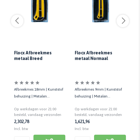
Flocx Afbreekmes
Flocx Afbreekmes
Ol
metaal Breed
metaal Normaal
Z
Afbreekmes 18mm | Kunststof
Afbreekmes 9mm | Kunststof
Af
behuizing | Metalen
behuizing | Metalen
be
mesgeleider | Voorzien van
mesgeleider | Voorzien van
Op werkdagen voor 21:00
Op werkdagen voor 21:00
Op
veiligheidsslot
veiligheidsslot
n
besteld, vandaag verzonden
besteld, vandaag verzonden
be
2,30
2,78
1,62
1,96
9,
Incl. btw
Incl. btw
Inc