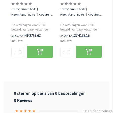
Li
Licht Grenen
Transparante beits |
Tr
Transparante beits |
Hoogglans | Buiten | Kwaliteit
Ho
it
Hoogglans | Buiten | Kwaliteit
prof. | Beschermt tegen de zon
pr
zon
prof. | Beschermt tegen de zon
Op werkdagen voor 21:00
Op
Op werkdagen voor 21:00
besteld, vandaag verzonden
be
n
besteld, vandaag verzonden
27,41
33,16
49,27
59,62
34,26
41,45
61
61,59
74,52
Incl. btw
Inc
Incl. btw
0
sterren op basis van
0
beoordelingen
0
Reviews
0
klantbeoordelinge