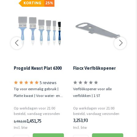
KORTING
25%
Progold Kwast Plat 6300
Flocx Verfblikopener
Fl
Un
5 reviews
Tip voor eenmalig gebruik |
Verfblikopener voor alle
Un
Platte kwast | Voor water- en
verfblikken | 1 ST
wa
terpentinegedragen verf en
la
Op werkdagen voor 21:00
Op werkdagen voor 21:00
Op
beits
n
besteld, vandaag verzonden
besteld, vandaag verzonden
be
3,25
3,93
1,45
1,75
1,93
2,33
4,
Incl. btw
Incl. btw
Inc