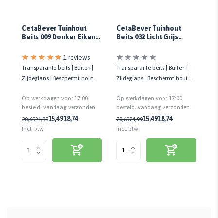
CetaBever Tuinhout
CetaBever Tuinhout
Ce
Beits 032 Licht Grijs
Beits 009 Donker Eiken
Be
end
Transparant
Transparant
Tr
1 reviews
Transparante beits | Buiten |
Tr
Transparante beits | Buiten |
Zijdeglans | Beschermt hout
Zi
Zijdeglans | Beschermt hout
tot 3 jaar | Weerbestendig
to
tot 3 jaar | Weerbestendig
Op werkdagen voor 17:00
Op
Op werkdagen voor 17:00
besteld, vandaag verzonden
be
n
besteld, vandaag verzonden
15,49
18,74
15,49
18,74
20,65
24,99
20
20,65
24,99
Incl. btw
Inc
Incl. btw