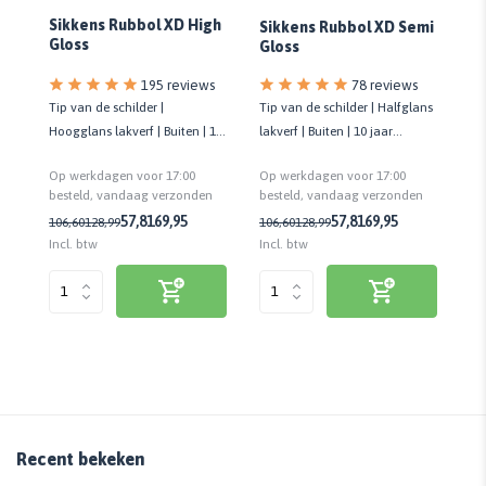
Sikkens Rubbol XD High
Sikkens Rubbol XD Semi
An
Gloss
Gloss
s
78 reviews
195 reviews
erf
Tip van de schilder | Halfglans
Tip van de schilder |
Ge
lakverf | Buiten | 10 jaar
Hoogglans lakverf | Buiten | 10
lak
onderhoudsvrij | Biobased
jaar onderhoudsvrij | Biobased
Gl
Op werkdagen voor 17:00
Op werkdagen voor 17:00
Op
re
n
besteld, vandaag verzonden
besteld, vandaag verzonden
be
2,
57,81
69,95
57,81
69,95
106,60
128,99
106,60
128,99
Incl. btw
Incl. btw
Inc
Recent bekeken