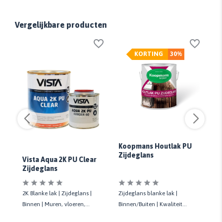
Vergelijkbare producten
KORTING
30%
Koopmans Houtlak PU
K
Zijdeglans
Zi
Vista Aqua 2K PU Clear
Zijdeglans
Zijdeglans blanke lak |
Zi
2K Blanke lak | Zijdeglans |
Binnen/Buiten | Kwaliteit
Bi
Binnen | Muren, vloeren,
n
standaard | Meubels, deuren
st
trappen en meubels | Extra