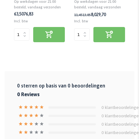
Op werkdagen voor 21:00
Op
Op werkdagen voor 21:00
en trappen
en
slijtvast
n
besteld, vandaag verzonden
be
besteld, vandaag verzonden
63,50
76,83
8,02
9,70
11,45
13,85
15
Incl. btw
Inc
Incl. btw
0
sterren op basis van
0
beoordelingen
0
Reviews
0
klantbeoordelinge
0
klantbeoordelinge
0
klantbeoordelinge
0
klantbeoordelinge