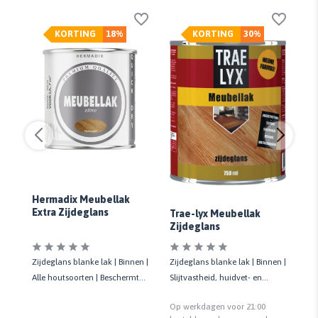
KORTING
18%
KORTING
30%
Hermadix Meubellak
Ce
Extra Zijdeglans
P
Trae-lyx Meubellak
s
Zi
Zijdeglans
Zijdeglans blanke lak | Binnen |
Zijdeglans blanke lak | Binnen |
Zi
Alle houtsoorten | Beschermt
Slijtvastheid, huidvet- en
Vo
meubels | Krasvast | 750 ML
chemicaliënbestendigheid
meu
Op werkdagen voor 21:00
Op