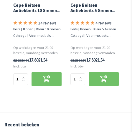
Cepe Beitsen
Cepe Beitsen
Fl
Antiekbeits 10 Grenen
Antiekbeits 5 Grenen
Un
Geloogd
Geloogd
14 reviews
4 reviews
Beits | Binnen | Kleur 10 Grenen
Beits | Binnen | Kleur 5 Grenen
Un
Geloogd | Voor meubels,
Geloogd | Voor meubels,
kw
vloeren, trappen en deuren
vloeren, trappen en deuren
te
Op werkdagen voor 21:00
Op werkdagen voor 21:00
Op
bei
n
besteld, vandaag verzonden
besteld, vandaag verzonden
be
17,80
21,54
17,80
21,54
22,25
26,92
22,25
26,92
8,
Incl. btw
Incl. btw
Inc
Recent bekeken