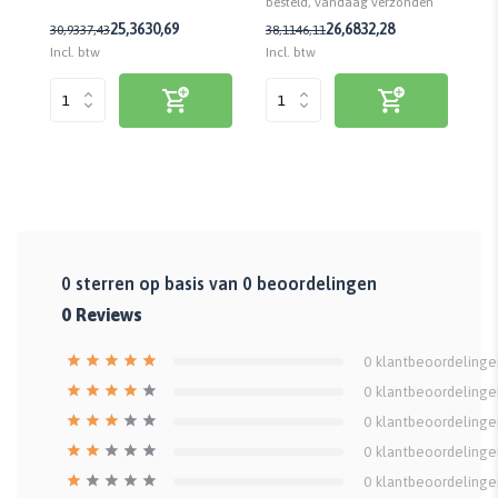
n
besteld, vandaag verzonden
be
25,36
30,69
26,68
32,28
30,93
37,43
38,11
46,11
36
Incl. btw
Incl. btw
Inc
0
sterren op basis van
0
beoordelingen
0
Reviews
0
klantbeoordelinge
0
klantbeoordelinge
0
klantbeoordelinge
0
klantbeoordelinge
0
klantbeoordelinge