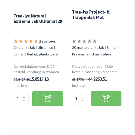
Tr
Trae-lyx Project- &
H
Trae-lyx Naturel
Trappenlak Mat
Extreme Lak Ultramat 2K
2 reviews
2K blanke lak | Ultra mat |
2K
2K matte blanke lak | Binnen |
 |
Binnen | Parket, plankvloeren
Bi
Krasvast en chemicaliën
ing
en meubels | Donkere
ch
bestendig | Voor houten
Op werkdagen voor 21:00
Op
Op werkdagen voor 21:00
houtsoorten
ho
vloeren
n
besteld, vandaag verzonden
be
besteld, vandaag verzonden
15,85
19,18
44,22
53,51
22,64
27,40
63
63,17
76,44
Incl. btw
Inc
Incl. btw