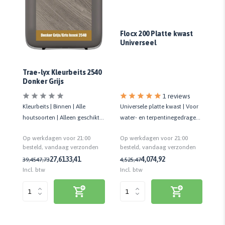
Flocx 200 Platte kwast
Universeel
Trae-lyx Kleurbeits 2540
Tr
Donker Grijs
T
1 reviews
oor
Kleurbeits | Binnen | Alle
Universele platte kwast | Voor
Kle
en
houtsoorten | Alleen geschikt
water- en terpentinegedragen
ho
voor nieuw of kaal geschuurd
lak | Kwaliteit standaard
vo
Op werkdagen voor 21:00
Op werkdagen voor 21:00
Op
hout
ho
n
besteld, vandaag verzonden
besteld, vandaag verzonden
be
27,61
33,41
4,07
4,92
39,45
47,73
4,52
5,47
23
Incl. btw
Incl. btw
Inc