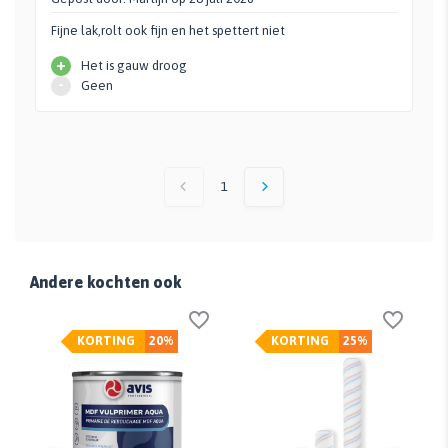
Fijne lak,rolt ook fijn en het spettert niet
+
Het is gauw droog
-
Geen
1
Andere kochten ook
KORTING
20%
KORTING
25%