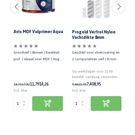
gh
Avis MDF Vulprimer Aqua
Progold Verfrol Nylon
Al
Vachtdikte 8mm
V
s
Grondverf | Binnen | Kwaliteit
Geschikt voor vloercoating en
Ma
prof. | Ideaal voor MDF | Hoge
 10
2 componenten verf | 8 mm
Bin
vulkracht
sed
vachtdikte | Kwaliteit prof.
ni
Op werkdagen voor 21:00
Op
n
besteld, vandaag verzonden
be
11,79
14,26
7,40
8,95
14,73
17,82
9,86
11,93
19
Incl. btw
Incl. btw
Inc