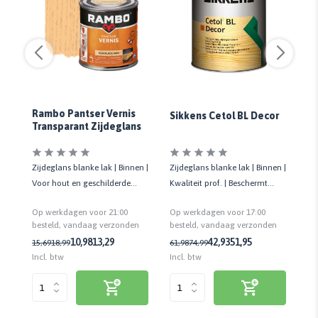
Rambo Pantser Vernis
Sikkens Cetol BL Decor
Av
Transparant Zijdeglans
s
Aq
Zijdeglans blanke lak | Binnen |
Zijdeglans blanke lak | Binnen |
Zi
Voor hout en geschilderde
Kwaliteit prof. | Beschermt
Ho
ondergronden | Slijtvast
hout tegen vervuiling
en
Op werkdagen voor 21:00
Op werkdagen voor 17:00
Op
besteld, vandaag verzonden
besteld, vandaag verzonden
n
be
10,98
13,29
42,93
51,95
15,69
18,99
61,98
74,99
19
Incl. btw
Incl. btw
Inc