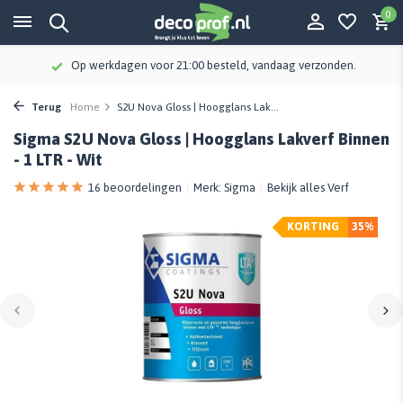
0
Klanten geven Decoprof een 9,3
Terug
Home
S2U Nova Gloss | Hoogglans Lak...
Sigma S2U Nova Gloss | Hoogglans Lakverf Binnen
- 1 LTR - Wit
16 beoordelingen
Merk:
Sigma
Bekijk alles Verf
KORTING
35%