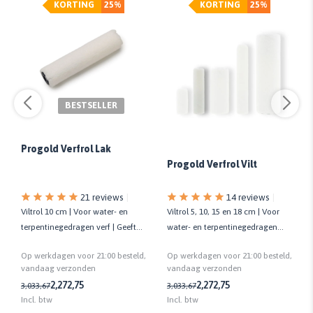
KORTING
25%
KORTING
25%
BESTSELLER
Progold Verfrol Lak
Progold Verfrol Vilt
21 reviews
14 reviews
Viltrol 10 cm | Voor water- en
Viltrol 5, 10, 15 en 18 cm | Voor
terpentinegedragen verf | Geeft
water- en terpentinegedragen
strak eindresultaat
verf | Kwaliteit prof.
Op werkdagen voor 21:00 besteld,
Op werkdagen voor 21:00 besteld,
vandaag verzonden
vandaag verzonden
2,27
2,75
2,27
2,75
3,03
3,67
3,03
3,67
Incl. btw
Incl. btw