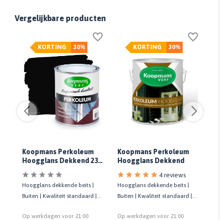
Vergelijkbare producten
KORTING
30%
KORTING
30%
Koopmans Perkoleum
Koopmans Perkoleum
K
02
Hoogglans Dekkend 239
Hoogglans Dekkend
H
Zwart
S
4 reviews
Hoogglans dekkende beits |
Hoogglans dekkende beits |
Ho
|
Buiten | Kwaliteit standaard |
Buiten | Kwaliteit standaard |
Bu
Alle houtsoorten | Biobased
Alle houtsoorten | Biobased
Al
Op werkdagen voor 21:00
Op werkdagen voor 21:00
Op