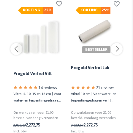
KORTING
25%
KORTING
25%
BESTSELLER
Progold Verfrol Lak
Progold Verfrol Vilt
Fl
14 reviews
21 reviews
Viltrol 5, 10, 15 en 18 cm | Voor
Viltrol 10 cm | Voor water- en
Ve
water- en terpentinegedragen
terpentinegedragen verf |
ver
verf | Kwaliteit prof.
Geeft strak eindresultaat
Op werkdagen voor 21:00
Op werkdagen voor 21:00
Op
n
besteld, vandaag verzonden
besteld, vandaag verzonden
be
3,
2,27
2,75
2,27
2,75
3,03
3,67
3,03
3,67
Incl. btw
Incl. btw
Inc