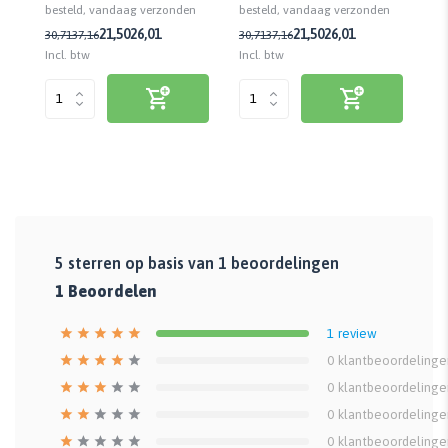
n
besteld, vandaag verzonden
besteld, vandaag verzonden
be
21,50
26,01
21,50
26,01
30,71
37,16
30,71
37,16
30
Incl. btw
Incl. btw
Inc
5
sterren op basis van
1
beoordelingen
1
Beoordelen
1
review
0
klantbeoordelinge
0
klantbeoordelinge
0
klantbeoordelinge
0
klantbeoordelinge