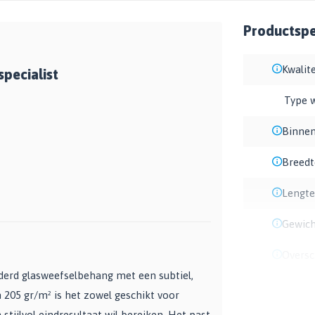
Productspec
Kwalite
pecialist
Type 
Binnen
Breedt
Lengte
Gewich
Oversc
lderd glasweefselbehang met een subtiel,
n 205 gr/m² is het zowel geschikt voor
 stijlvol eindresultaat wil bereiken. Het past