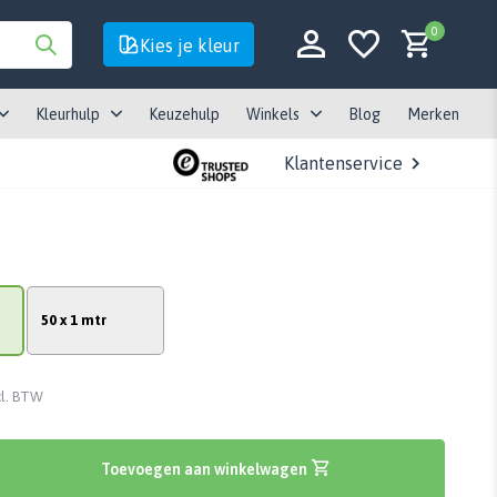
0
Kies je kleur
Kleurhulp
Keuzehulp
Winkels
Blog
Merken
Klantenservice
Account aanmaken
Account aanmaken
50 x 1 mtr
cl. BTW
Toevoegen aan winkelwagen