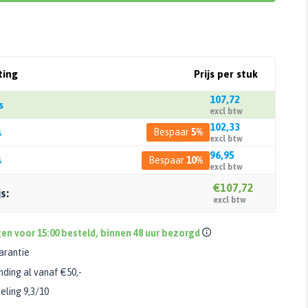
ting
Prijs per stuk
107,72
s
excl btw
102,33
s
Bespaar
5%
excl btw
96,95
s
Bespaar
10%
excl btw
€107,72
s:
excl btw
n voor 15:00 besteld, binnen 48 uur bezorgd
arantie
nding al vanaf €50,-
ling 9,3/10