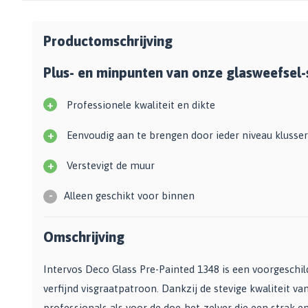
Productomschrijving
Plus- en minpunten van onze glasweefsel-s
+
Professionele kwaliteit en dikte
+
Eenvoudig aan te brengen door ieder niveau klusser
+
Verstevigt de muur
-
Alleen geschikt voor binnen
Omschrijving
Intervos Deco Glass Pre-Painted 1348 is een voorgeschi
verfijnd visgraatpatroon. Dankzij de stevige kwaliteit va
professionals als voor de doe-het-zelver die een strak en