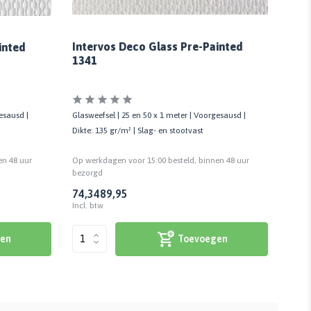
Intervos Deco Glass Pre-Painted
Inte
inted
1341
Glasweefsel | 25 en 50 x 1 meter | Voorgesausd |
Glaswe
esausd |
Dikte: 135 gr/m² | Slag- en stootvast
Dikte:
Op werkdagen voor 15:00 besteld, binnen 48 uur
Op we
en 48 uur
bezorgd
bezor
74,34
89,95
69,4
Incl. btw
Incl. 
Toevoegen
en