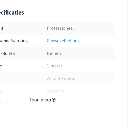
ificaties
it
Professioneel
wandafwerking
Glasvezelbehang
/Buiten
Binnen
e
1 meter
25 of 50 meter
t
210 gr/m²
Toon meer
hilderbaar na
24 uur