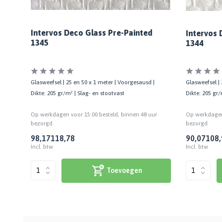
Intervos Deco Glass Pre-Painted
Intervos 
1345
1344
Glasweefsel | 25 en 50 x 1 meter | Voorgesausd |
Glasweefsel | 
e
Dikte: 205 gr/m² | Slag- en stootvast
Dikte: 205 gr/
Op werkdagen voor 15:00 besteld, binnen 48 uur
Op werkdagen 
bezorgd
bezorgd
98,17
118,78
90,07
108,
Incl. btw
Incl. btw
Toevoegen