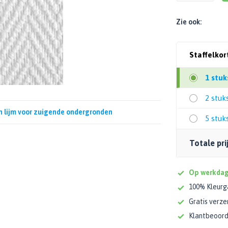
Zie ook:
Staffelkor
1 stuk
2 stuk
 lijm voor zuigende ondergronden
5 stuk
Totale prij
Op werkdage
100% Kleurg
Gratis verze
Klantbeoorde