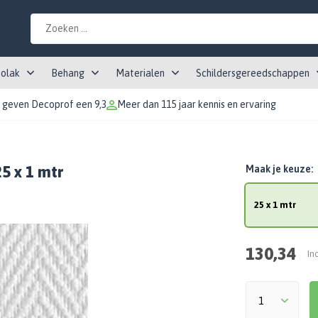
tolak
Behang
Materialen
Schildersgereedschappen
 geven Decoprof een 9,3
Meer dan 115 jaar kennis en ervaring
5 x 1 mtr
Maak je keuze:
25 x 1 mtr
130,34
In