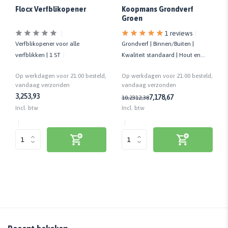
Flocx Verfblikopener
Koopmans Grondverf
Groen
1 reviews
Verfblikopener voor alle
Grondverf | Binnen/Buiten |
verfblikken | 1 ST
Kwaliteit standaard | Hout en
intacte verflagen
Op werkdagen voor 21:00 besteld,
Op werkdagen voor 21:00 besteld,
vandaag verzonden
vandaag verzonden
3,25
3,93
7,17
8,67
10,23
12,38
Incl. btw
Incl. btw