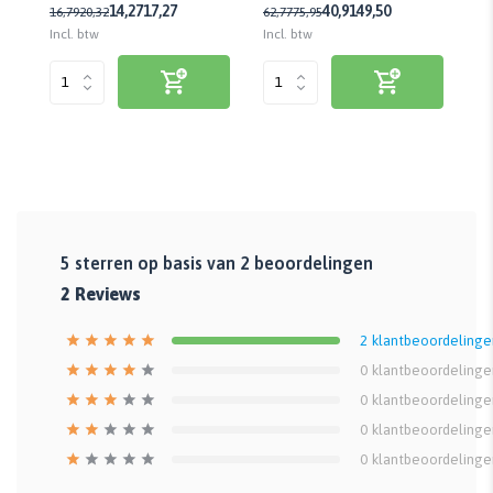
14,27
17,27
40,91
49,50
16,79
20,32
62,77
75,95
67
Incl. btw
Incl. btw
Inc
5
sterren op basis van
2
beoordelingen
2
Reviews
2
klantbeoordelinge
0
klantbeoordelinge
0
klantbeoordelinge
0
klantbeoordelinge
0
klantbeoordelinge