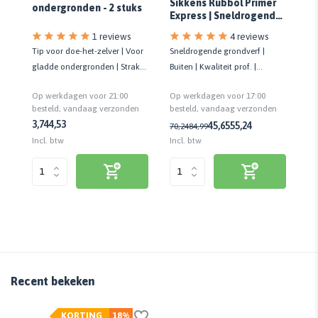
Sikkens Rubbol Primer
ondergronden - 2 stuks
Express | Sneldrogende
Grondverf
1 reviews
4 reviews
Ge
Tip voor doe-het-zelver | Voor
Sneldrogende grondverf |
Kl
8
gladde ondergronden | Strak
Buiten | Kwaliteit prof. |
ho
resultaat | 10 cm | 2 stuks
Speciaal voor lage
Op
Op werkdagen voor 21:00
Op werkdagen voor 17:00
temperaturen (0°C)
be
n
besteld, vandaag verzonden
besteld, vandaag verzonden
3,74
4,53
45,65
55,24
8,
70,24
84,99
Inc
Incl. btw
Incl. btw
Recent bekeken
KORTING
18%