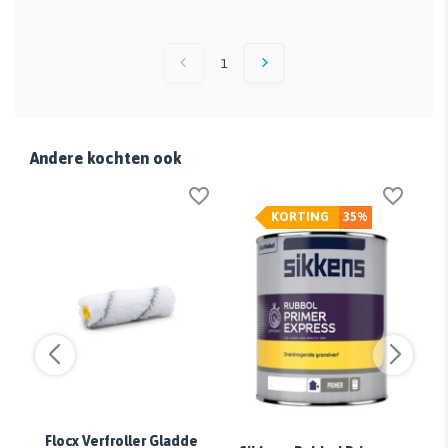
1
Andere kochten ook
KORTING
35%
Pr
In
Flocx Verfroller Gladde