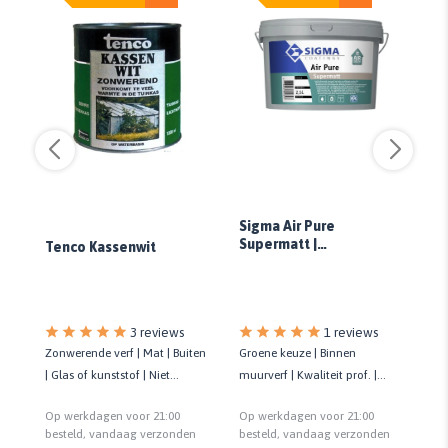
Sigma Air Pure
Supermatt |
Tenco Kassenwit
C
Luchtzuiverende
S
k
Muurverf
3 reviews
1 reviews
tra
Zonwerende verf | Mat | Buiten
Groene keuze | Binnen
Ha
| Glas of kunststof | Niet
muurverf | Kwaliteit prof. |
en 
schadelijk voor milieu | 1 LTR
Biobased | Luchtzuiverend | 8
Bi
Op werkdagen voor 21:00
Op werkdagen voor 21:00
Op
m²/liter
n
besteld, vandaag verzonden
besteld, vandaag verzonden
be