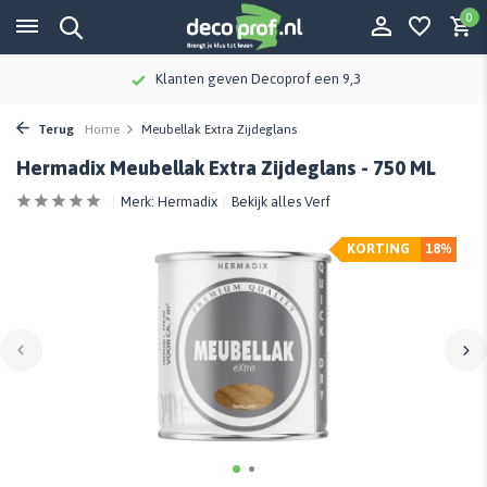
0
oprof een 9,3
Meer dan 115 jaar kenn
Terug
Home
Meubellak Extra Zijdeglans
Hermadix Meubellak Extra Zijdeglans - 750 ML
Merk:
Hermadix
Bekijk alles Verf
KORTING
18%