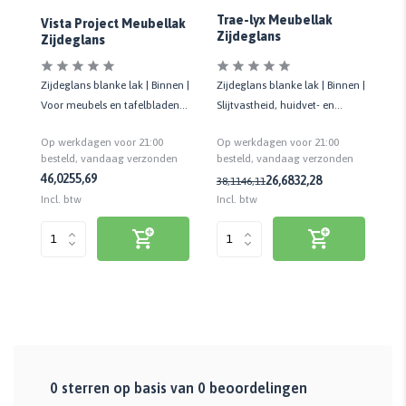
Ce
P
Trae-lyx Meubellak
Vista Project Meubellak
Zi
Zijdeglans
Zijdeglans
Zijdeglans blanke lak | Binnen |
Zi
Zijdeglans blanke lak | Binnen |
Slijtvastheid, huidvet- en
Vo
Voor meubels en tafelbladen |
chemicaliënbestendigheid
meu
Huidvetbestendig | 1 LTR
Op werkdagen voor 21:00
Op
Op werkdagen voor 21:00
n
besteld, vandaag verzonden
be
besteld, vandaag verzonden
46,02
55,69
26,68
32,28
38,11
46,11
36
Incl. btw
Inc
Incl. btw
0
sterren op basis van
0
beoordelingen