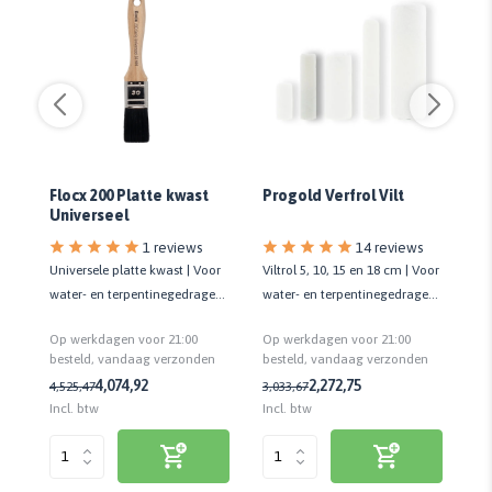
Flocx 200 Platte kwast
Progold Verfrol Vilt
C
Universeel
An
G
1 reviews
14 reviews
Universele platte kwast | Voor
Viltrol 5, 10, 15 en 18 cm | Voor
Be
water- en terpentinegedragen
water- en terpentinegedragen
Ge
lak | Kwaliteit standaard
verf | Kwaliteit prof.
vl
Op werkdagen voor 21:00
Op werkdagen voor 21:00
Op
n
besteld, vandaag verzonden
besteld, vandaag verzonden
be
4,07
4,92
2,27
2,75
4,52
5,47
3,03
3,67
22
Incl. btw
Incl. btw
Inc