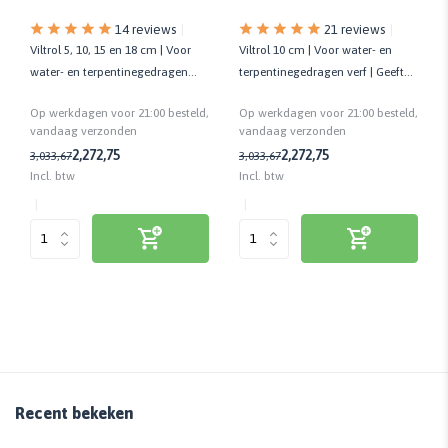
14 reviews
21 reviews
Viltrol 5, 10, 15 en 18 cm | Voor
Viltrol 10 cm | Voor water- en
water- en terpentinegedragen
terpentinegedragen verf | Geeft
verf | Kwaliteit prof.
strak eindresultaat
Op werkdagen voor 21:00 besteld,
Op werkdagen voor 21:00 besteld,
vandaag verzonden
vandaag verzonden
2,27
2,75
2,27
2,75
3,03
3,67
3,03
3,67
Incl. btw
Incl. btw
Recent bekeken