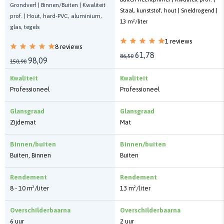
Grondverf | Binnen/Buiten | Kwaliteit
Staal, kunststof, hout | Sneldrogend |
prof. | Hout, hard-PVC, aluminium,
13 m²/liter
glas, tegels
1 reviews
8 reviews
61,78
86,50
98,09
150,90
Kwaliteit
Kwaliteit
Professioneel
Professioneel
Glansgraad
Glansgraad
Zijdemat
Mat
Binnen/buiten
Binnen/buiten
Buiten, Binnen
Buiten
Rendement
Rendement
8 - 10 m²/liter
13 m²/liter
Overschilderbaarna
Overschilderbaarna
6 uur
2 uur