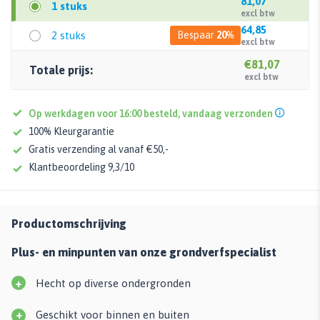
81,07
1 stuks
excl btw
64,85
2 stuks
Bespaar
20%
excl btw
€81,07
Totale prijs:
excl btw
Op werkdagen voor 16:00 besteld, vandaag verzonden
100% Kleurgarantie
Gratis verzending al vanaf €50,-
Klantbeoordeling 9,3/10
Productomschrijving
Plus- en minpunten van onze grondverfspecialist
+
Hecht op diverse ondergronden
+
Geschikt voor binnen en buiten