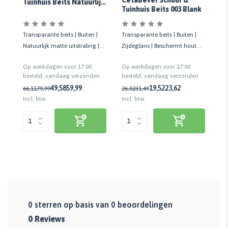
Ce
CetaBever Schuur &
Tuinhuis Beits Natuurlijk
Tu
Tuinhuis Beits 003 Blank
Effect Douglas
Do
Tr
Transparante beits | Buiten |
Transparante beits | Buiten |
Tr
Natuurlijk matte uitstraling |
Zijdeglans | Beschermt hout
Zi
Beschermt hout tot 5 jaar
tot 5 jaar | Weerbestendig
to
Op werkdagen voor 17:00
Op werkdagen voor 17:00
Op
besteld, vandaag verzonden
n
besteld, vandaag verzonden
be
49,58
59,99
19,52
23,62
66,11
79,99
26,02
31,49
26
Incl. btw
Incl. btw
Inc
0
sterren op basis van
0
beoordelingen
0
Reviews