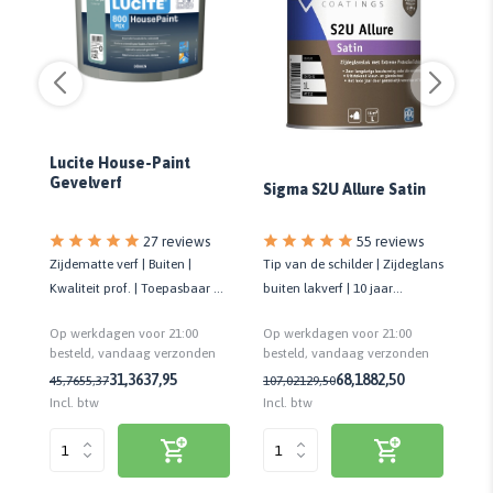
Lucite House-Paint
D
Gevelverf
Ve
Sigma S2U Allure Satin
27 reviews
55 reviews
Zijdematte verf | Buiten |
Tip van de schilder | Zijdeglans
Ve
Kwaliteit prof. | Toepasbaar op
buiten lakverf | 10 jaar
ve
vele ondergronden |
onderhoudsvrij | 16 m²/liter
fl
Op werkdagen voor 21:00
Op werkdagen voor 21:00
Op
Regendicht
n
besteld, vandaag verzonden
besteld, vandaag verzonden
be
31,36
37,95
68,18
82,50
45,76
55,37
107,02
129,50
4,
Incl. btw
Incl. btw
Inc