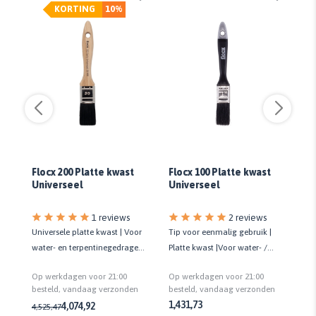
KORTING
10%
Flocx 200 Platte kwast
Flocx 100 Platte kwast
Pr
Universeel
Universeel
1 reviews
2 reviews
Universele platte kwast | Voor
Tip voor eenmalig gebruik |
Ti
water- en terpentinegedragen
Platte kwast |Voor water- /
Pl
en
lak | Kwaliteit standaard
terpentinegedragen lak en
te
Op werkdagen voor 21:00
Op werkdagen voor 21:00
Op
muurverf
bei
n
besteld, vandaag verzonden
besteld, vandaag verzonden
be
1,43
1,73
4,07
4,92
4,52
5,47
1,