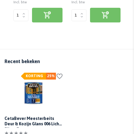
Incl. btw
Incl. btw
Inc
Recent bekeken
KORTING
25%
CetaBever Meesterbeits
Deur & Kozijn Glans 006 Licht
Eiken Transparant