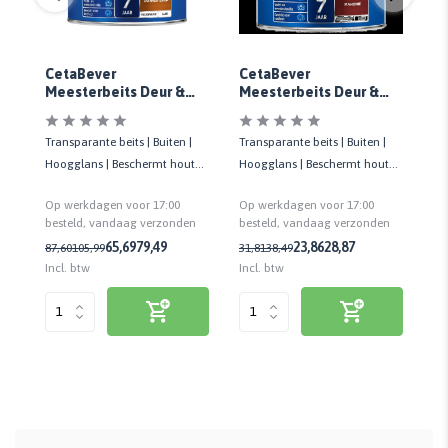
C
CetaBever
CetaBever
Me
Meesterbeits Deur &
Meesterbeits Deur &
Ko
Kozijn Glans 009 Donker
Kozijn Glans 045
Tr
Eiken Transparant
Mahonie Transparant
Transparante beits | Buiten |
Transparante beits | Buiten |
Tr
Hoogglans | Beschermt hout
Hoogglans | Beschermt hout
Ho
tot 7 jaar | Weerbestendig
tot 7 jaar | Weerbestendig
to
Op werkdagen voor 17:00
Op werkdagen voor 17:00
Op
besteld, vandaag verzonden
n
besteld, vandaag verzonden
be
23,86
28,87
65,69
79,49
31,81
38,49
87,60
105,99
31
Incl. btw
Incl. btw
Inc