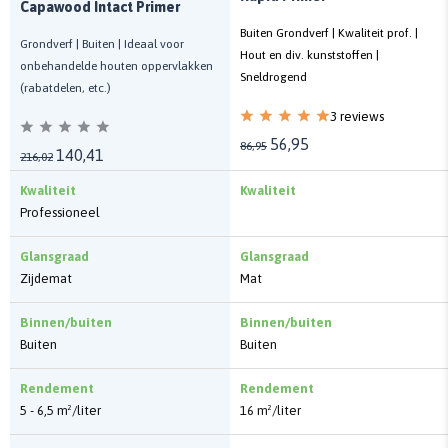
Capawood Intact Primer
Buiten Grondverf | Kwaliteit prof. |
Grondverf | Buiten | Ideaal voor
Hout en div. kunststoffen |
onbehandelde houten oppervlakken
Sneldrogend
(rabatdelen, etc.)
3 reviews
56,95
86,95
140,41
216,02
Kwaliteit
Kwaliteit
Professioneel
Glansgraad
Glansgraad
Zijdemat
Mat
Binnen/buiten
Binnen/buiten
Buiten
Buiten
Rendement
Rendement
5 - 6,5 m²/liter
16 m²/liter