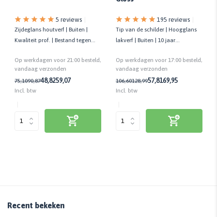
5 reviews
195 reviews
Zijdeglans houtverf | Buiten |
Tip van de schilder | Hoogglans
Kwaliteit prof. | Bestand tegen
lakverf | Buiten | 10 jaar
alg- of schimmelaangroei
onderhoudsvrij | Biobased
Op werkdagen voor 21:00 besteld,
Op werkdagen voor 17:00 besteld,
vandaag verzonden
vandaag verzonden
48,82
59,07
57,81
69,95
75,10
90,87
106,60
128,99
Incl. btw
Incl. btw
Recent bekeken