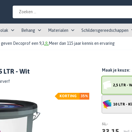
tolak
Behang
Materialen
Schildersgereedschappen
 geven Decoprof een 9,3
Meer dan 115 jaar kennis en ervaring
5 LTR - Wit
Maak je keuze:
urverf
2,5 LTR - W
KORTING
35%
10 LTR - K
51,-
33,15
Incl