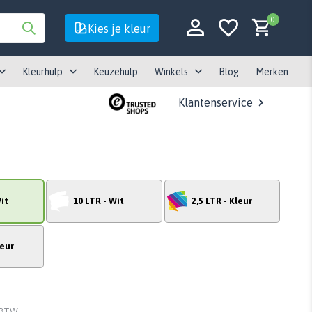
0
Kies je kleur
Kleurhulp
Keuzehulp
Winkels
Blog
Merken
Klantenservice
Account aanmaken
Account aanmaken
it
10 LTR - Wit
2,5 LTR - Kleur
leur
. BTW