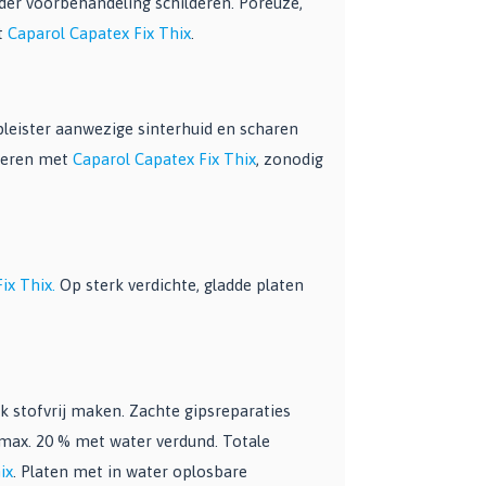
der voorbehandeling schilderen. Poreuze,
t
Caparol Capatex Fix Thix
.
pleister aanwezige sinterhuid en scharen
gneren met
Caparol Capatex Fix Thix
, zonodig
ix Thix.
Op sterk verdichte, gladde platen
k stofvrij maken. Zachte gipsreparaties
max. 20 % met water verdund. Totale
ix
. Platen met in water oplosbare