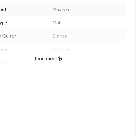
verf
Muurverf
type
Mat
n/Buiten
Binnen
ment
7 m²/liter
Toon meer
ijd
4 uur