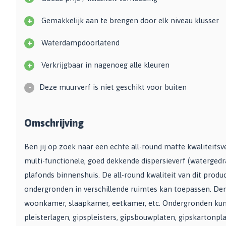
Zwarte muurverf
Oplosmiddelen
Afbreekmessen
Mat
+
Gemakkelijk aan te brengen door elk niveau klusser
Beige muurverf
Reserve messen
Vulmiddelen
Grondverf
Blauwe muurverf
Behangschaar
+
Waterdampdoorlatend
Houtrotvuller en houtreparatie
Top 10
Bekijk alle Kleuren
Foliesnijder
Muurreparatie en -plamuur
+
Binnen
Glassnijders
Verkrijgbaar in nagenoeg alle kleuren
Universele vulmiddelen
Buiten
Verfhulpmiddelen
-
Plamuur
Deze muurverf is niet geschikt voor buiten
Hout Grondverf
Overige
Overig
Multiprimer (Universeel)
Effectgereedschap
Bekijk alle Grondverf
Omschrijving
Afdekmaterialen
Onderdeurtje
Afdekvlies
Spuitbussen
Schildershulp
Ben jij op zoek naar een echte all-round matte kwaliteits
Beschermfolies
Lakspray
multi-functionele, goed dekkende dispersieverf (waterged
Reinigingsgereedschappen
Stucloper
Primer
plafonds binnenshuis. De all-round kwaliteit van dit produc
Maskeerpapier
Glasreinigers
Hittebestendige Verf
ondergronden in verschillende ruimtes kan toepassen. De
Schildersstoffers
Radiatorlak
Overige materialen
woonkamer, slaapkamer, eetkamer, etc. Ondergronden kun
Sponzen
Isoleerspray
Handige hulpmiddelen
pleisterlagen, gipspleisters, gipsbouwplaten, gipskartonpl
Bezems en Stoffer en blik