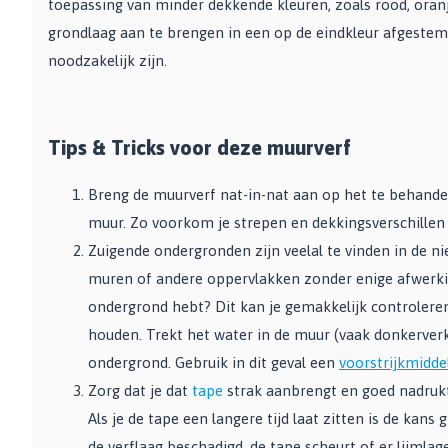
toepassing van minder dekkende kleuren, zoals rood, oran
grondlaag aan te brengen in een op de eindkleur afgeste
noodzakelijk zijn.
Tips & Tricks voor deze muurverf
Breng de muurverf nat-in-nat aan op het te behande
muur. Zo voorkom je strepen en dekkingsverschillen
Zuigende ondergronden zijn veelal te vinden in de n
muren of andere oppervlakken zonder enige afwerkin
ondergrond hebt? Dit kan je gemakkelijk controlere
houden. Trekt het water in de muur (vaak donkerverk
ondergrond. Gebruik in dit geval een
voorstrijkmidde
Zorg dat je dat
tape
strak aanbrengt en goed nadrukt.
Als je de tape een langere tijd laat zitten is de kans 
de verflaag beschadigd, de tape scheurt of er lijmlag