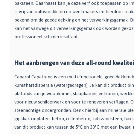
Bekijk alle Spuitbussen
Afbijtmiddelen
baksteen. Daarnaast kan je deze verf ook toepassen op int
Poetsdoeken
Beschermingsmiddelen
is vrij van oplosmiddelen en weekmakers en hierdoor reuk
Vloerverven
Overige gereedschappen
Wegwerpartikelen
bekend om de goede dekking en het verwerkingsgemak. Ond
Vloerverf
Additieven
Spackmessen
kan het vanwege dit verwerkingsgemak ook worden gekoze
Betonverf
Bekijk alle Overige materialen
Spanen
professioneel schilderresultaat.
Wegenverf
Televerlengstok
Garagevloer verf
Handgereedschap
Voorstrijk en primer
Mengstaven
Het aanbrengen van deze all-round kwalitei
Bekijk alle Vloerverven
Caparol Capatrend is een multi-functionele, goed dekkend
Speciale verf
kunstharsdispersie (watergedragen). Je kan dit product b
Duurzame verf
plafonds van je woonkamer, slaapkamer, eetkamer, werkkam
Tegelverf
voor nieuw schilderwerk en voor te renoveren verflagen. 
Schoolbord- en magneetverf
steenachtige ondergronden. Denk hierbij aan minerale plei
Kassenwit
gipskartonplaten, beton, cellenbeton, kalkzandsteen, baks
Dakcoating
van dit product kan tussen de 5°C en 30°C met een kwast, ro
Bekijk alle Speciale verf