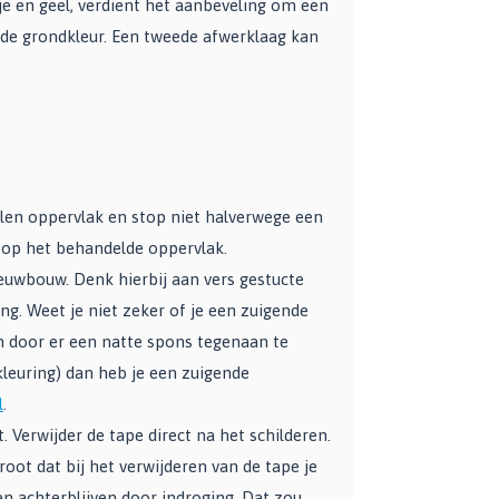
je en geel, verdient het aanbeveling om een
mde grondkleur. Een tweede afwerklaag kan
len oppervlak en stop niet halverwege een
 op het behandelde oppervlak.
ieuwbouw. Denk hierbij aan vers gestucte
g. Weet je niet zeker of je een zuigende
n door er een natte spons tegenaan te
leuring) dan heb je een zuigende
l
.
 Verwijder de tape direct na het schilderen.
groot dat bij het verwijderen van de tape je
en achterblijven door indroging. Dat zou