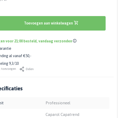
Toevoegen aan winkelwagen
en voor 21:00 besteld, vandaag verzonden
arantie
nding al vanaf €50,-
ling 9,3/10
t toevoegen
Delen
cificaties
eit
Professioneel
Caparol Capatrend