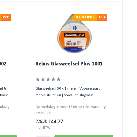
35%
KORTING
36%
002
Relius Glasweefsel Plus 1001
jmd &
Glasweefsel | 50 x 1 meter | Voorgesausd |
tvast
Mooie structuur | Stoot- en slagvast
andaag
Op werkdagen voor 16:00 besteld, vandaag
verzonden
144,77
226,20
Incl. BTW