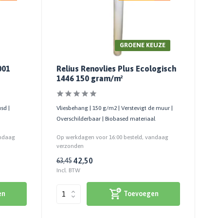
GROENE KEUZE
001
Relius Renovlies Plus Ecologisch
1446 150 gram/m²
sd |
Vliesbehang | 150 g/m2 | Verstevigt de muur |
Overschilderbaar | Biobased materiaal
andaag
Op werkdagen voor 16:00 besteld, vandaag
verzonden
42,50
63,45
Incl. BTW
en
Toevoegen