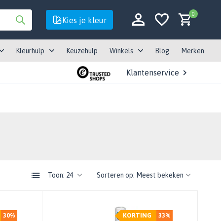
0
Kies je kleur
Kleurhulp
Keuzehulp
Winkels
Blog
Merken
Klantenservice
Account aanmaken
Account aanmaken
Toon:
Sorteren op:
30%
KORTING
33%