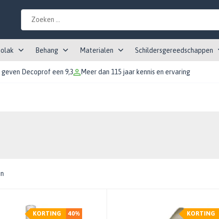
tolak
Behang
Materialen
Schildersgereedschappen
 geven Decoprof een 9,3
Meer dan 115 jaar kennis en ervaring
en
KORTING
40%
KORTING