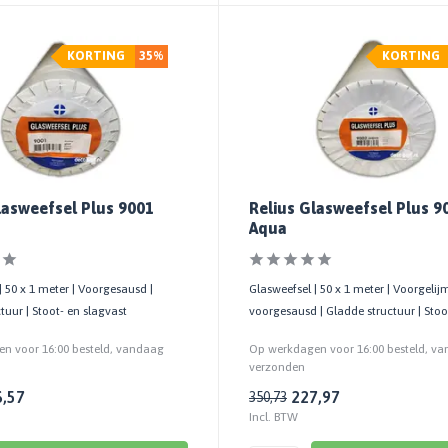
KORTING
35%
KORTING
lasweefsel Plus 9001
Relius Glasweefsel Plus 9
Aqua
| 50 x 1 meter | Voorgesausd |
Glasweefsel | 50 x 1 meter | Voorgeli
tuur | Stoot- en slagvast
voorgesausd | Gladde structuur | Stoo
n voor 16:00 besteld, vandaag
Op werkdagen voor 16:00 besteld, v
verzonden
6,57
227,97
350,73
Incl. BTW