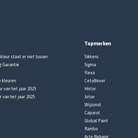
Topmerken
 kleur staat er niet tussen
Sikkens
g Garantie
Sigma
Flexa
e kleuren
CetaBever
r van het jaar 2025
Histor
r van het jaar 2025
Jotun
Wijzonol
Caparol
Global Paint
Rambo
r
Arte Behang