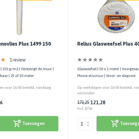
enovlies Plus 1499 150
Relius Glasweefsel Plus 4
1 review
| 150 g/m2 | Verstevigt de muur |
Glasweefsel | 50 x 1 meter | Voorgesau
baar | 25 of 50 meter
Mooie structuur | Stoot- en slagvast
n voor 16:00 besteld, vandaag
Op werkdagen voor 16:00 besteld, v
verzonden
86
121,28
173,25
Incl. BTW
Toevoegen
Toevoeg