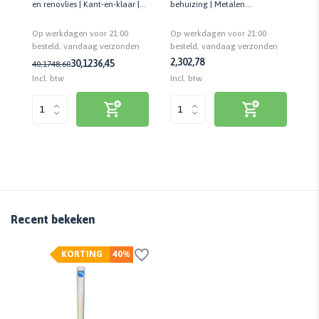
dde
en renovlies | Kant-en-klaar |
behuizing | Metalen
be
f.
10 KG | Goed voor +/- 50 m2
mesgeleider | Voorzien van
me
Op werkdagen voor 21:00
Op werkdagen voor 21:00
Op
veiligheidsslot
vei
n
besteld, vandaag verzonden
besteld, vandaag verzonden
be
2,30
2,78
1,
30,12
36,45
40,17
48,60
Incl. btw
Incl. btw
Inc
Recent bekeken
KORTING
40%