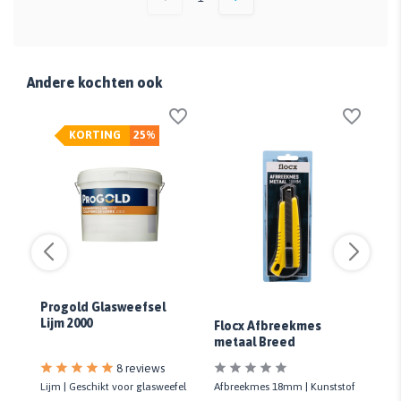
Andere kochten ook
KORTING
25%
Progold Glasweefsel
Lijm 2000
Flocx Afbreekmes
Fl
metaal Breed
m
8 reviews
Lijm | Geschikt voor glasweefel
Afbreekmes 18mm | Kunststof
Af