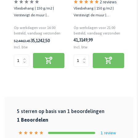
2 reviews
r |
Vliesbehang | 150 g/m2 |
Vliesbehang | 150 g/m2 |
Vl
/m²
Verstevigt de muur |
Verstevigt de muur |
Ov
Overschilderbaar | Biobased
Overschilderbaar
va
Op werkdagen voor 16:00
Op werkdagen voor 21:00
Op
materiaal
rgd
besteld, vandaag verzonden
besteld, vandaag verzonden
be
41,31
49,99
35,12
42,50
52,44
63,45
99
Incl. btw
Incl. btw
Inc
5
sterren op basis van
1
beoordelingen
1
Beoordelen
1
review