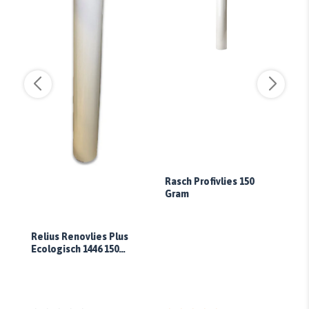
Rasch Profivlies 150
Gram
Relius Renovlies Plus
Ecologisch 1446 150
gram/m²
Ra
14