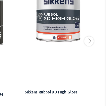
Sikkens Rubbol XD High Gloss
Sikk
94