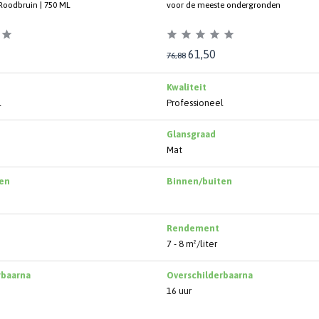
 Roodbruin | 750 ML
voor de meeste ondergronden
61,50
76,88
Kwaliteit
l
Professioneel
Glansgraad
Mat
en
Binnen/buiten
Rendement
7 - 8 m²/liter
rbaarna
Overschilderbaarna
16 uur