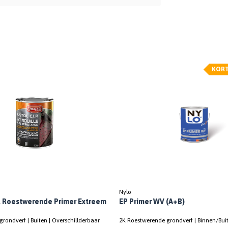
KOR
Nylo
P. Roestwerende Primer Extreem
EP Primer WV (A+B)
rondverf | Buiten | Overschillderbaar
2K Roestwerende grondverf | Binnen/Buit