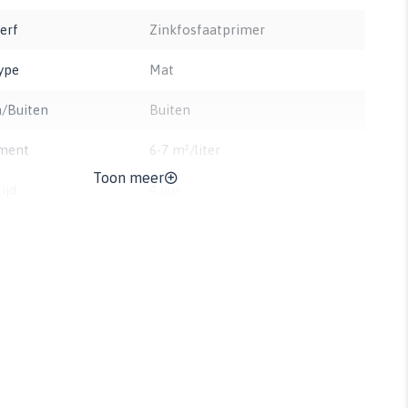
erf
Zinkfosfaatprimer
ype
Mat
/Buiten
Buiten
ment
6-7 m²/liter
Toon meer
ijd
4 uur