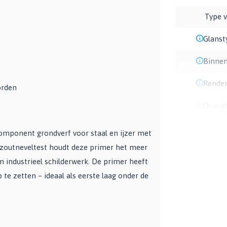
Type v
Glanst
Binnen
Rende
orden
Droogt
omponent grondverf voor staal en ijzer met
 zoutneveltest houdt deze primer het meer
m industrieel schilderwerk. De primer heeft
 te zetten – ideaal als eerste laag onder de