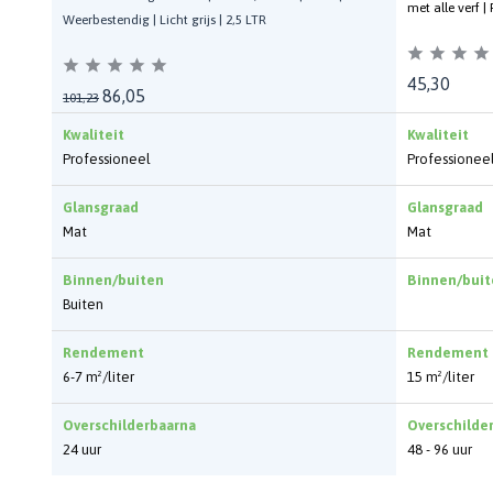
met alle verf |
Weerbestendig | Licht grijs | 2,5 LTR
45,30
86,05
101,23
Kwaliteit
Kwaliteit
Professioneel
Professionee
Glansgraad
Glansgraad
Mat
Mat
Binnen/buiten
Binnen/buit
Buiten
Rendement
Rendement
6-7 m²/liter
15 m²/liter
Overschilderbaarna
Overschilde
24 uur
48 - 96 uur