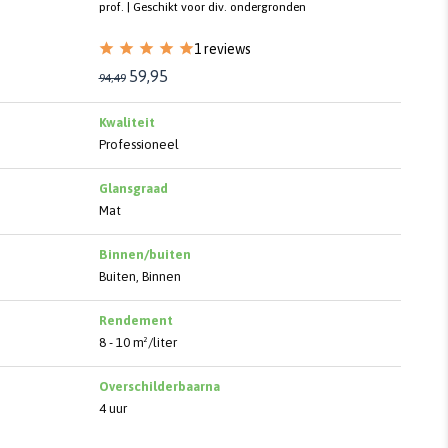
prof. | Geschikt voor div. ondergronden
1 reviews
59,95
94,49
Kwaliteit
Professioneel
Glansgraad
Mat
Binnen/buiten
Buiten, Binnen
Rendement
8 - 10 m²/liter
Overschilderbaarna
4 uur