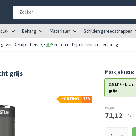
tolak
Behang
Materialen
Schildersgereedschappen
 geven Decoprof een 9,3
Meer dan 115 jaar kennis en ervaring
ht grijs
Maak je keuze:
2,5 LTR - Licht
grijs
KORTING
15%
83,66
71,12
Excl