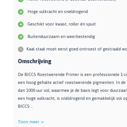
Zwarte muurverf
Oplosmiddelen
Afbreekmessen
Mat
+
Hoge vulkracht en sneldrogend
Beige muurverf
Reserve messen
Vulmiddelen
Grondverf
Blauwe muurverf
Behangschaar
+
Geschikt voor kwast, roller én spuit
Houtrotvuller en houtreparatie
Top 10
Bekijk alle Kleuren
Foliesnijder
Muurreparatie en -plamuur
+
Binnen
Glassnijders
Buitenduurzaam en weerbestendig
Universele vulmiddelen
Buiten
Verfhulpmiddelen
-
Plamuur
Kaal staal moet eerst goed ontroest of gestraald w
Hout Grondverf
Overige
Overig
Multiprimer (Universeel)
Omschrijving
Effectgereedschap
Bekijk alle Grondverf
Afdekmaterialen
Onderdeurtje
De BICCS Roestwerende Primer is een professionele 1-c
Afdekvlies
Spuitbussen
Schildershulp
een hoog gehalte actief roestwerende pigmenten. In de
Beschermfolies
Lakspray
dan 1000 uur vol, waarmee je de basis legt voor duurzaa
Reinigingsgereedschappen
Stucloper
Primer
een hoge vulkracht, is sneldrogend en gemakkelijk vol op
Maskeerpapier
Glasreinigers
Hittebestendige Verf
BICCS ...
Schildersstoffers
Radiatorlak
Overige materialen
Sponzen
Isoleerspray
Toon meer
Handige hulpmiddelen
Bezems en Stoffer en blik