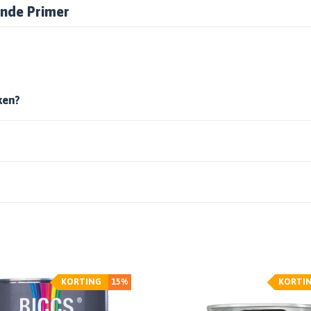
ende Primer
ken?
KORTING
15%
KORTI