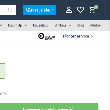
0
Kies je kleur
Kleurhulp
Keuzehulp
Winkels
Blog
Merken
Klantenservice
Account aanmaken
Account aanmaken
. BTW
Toevoegen aan winkelwagen