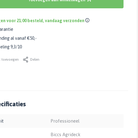
en voor 21:00 besteld, vandaag verzonden
arantie
nding al vanaf €50,-
ling 9,3/10
t toevoegen
Delen
ificaties
it
Professioneel
Biccs Agrideck