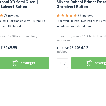
Sikkens Rubbol Primer Extra
ubbol XD Semi Gloss |
Grondverf Buiten
 Lakverf Buiten
78 reviews
32 reviews
ilder | Halfglans lakverf | Buiten | 10
Grondverf | Buiten | Kwaliteit prof. | Gr
dsvrij | Biobased
langdurig hoge glans | Hout
 voor 17:00 besteld, vandaag
Op werkdagen voor 17:00 besteld, van
verzonden
57,81
69,95
28,20
34,12
43,38
52,49
Incl. btw
Toevoegen
Toevoeg