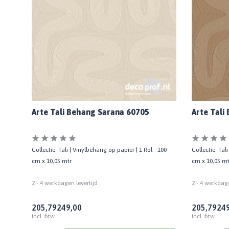
Arte Tali Behang Sarana 60705
Arte Tali
100
Collectie: Tali | Vinylbehang op papier | 1 Rol - 100
Collectie: Tal
cm x 10,05 mtr
cm x 10,05 mt
2 - 4 werkdagen levertijd
2 - 4 werkdage
205,79
249,00
205,79
249
Incl. btw
Incl. btw