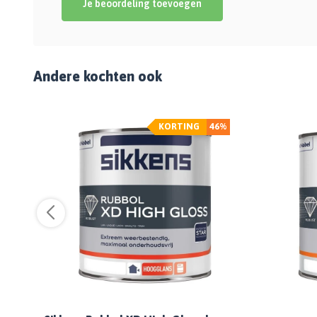
Je beoordeling toevoegen
Andere kochten ook
%
KORTING
46%