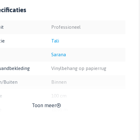
ificaties
it
Professioneel
tie
Tali
Sarana
wandbekleding
Vinylbehang op papierrug
n/Buiten
Binnen
e
100 cm
Toon meer
e
10,05 m