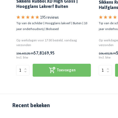
Sikkens Rubbol XD High Gloss |
Sikkens R
Hoogglans Lakverf Buiten
Halfglans
195 reviews
Tip van de sch
Tip van de schilder | Hoogglans lakverf | Buiten | 10
jaar onderhou
jaar onderhoudsvrij | Biobased
Op werkdagen
Op werkdagen voor 17:00 besteld, vandaag
verzonden
verzonden
57,81
69,95
106,60
128,99
106,60
128,99
Incl. btw
Incl. btw
Toevoegen
Recent bekeken