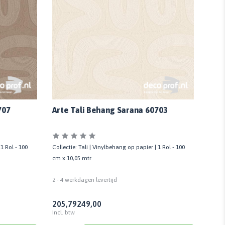
707
Arte Tali Behang Sarana 60703
Arte
 1 Rol - 100
Collectie: Tali | Vinylbehang op papier | 1 Rol - 100
Collec
cm x 10,05 mtr
cm x 
2 - 4 werkdagen levertijd
2 - 4 
205,79
249,00
205
Incl. btw
Incl. 