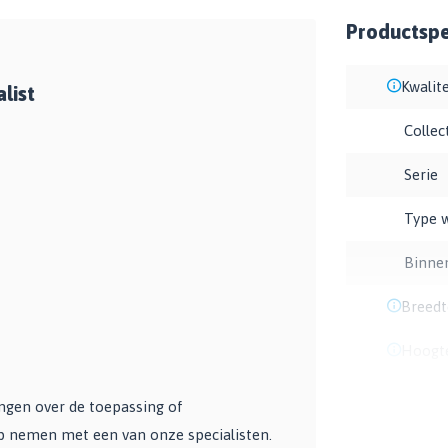
Productspec
Kwalite
list
Collec
Serie
Type 
Binne
Breedt
Hoogt
angen over de toepassing of
op nemen met een van onze specialisten.