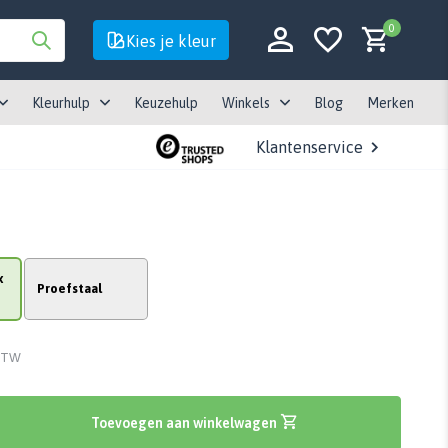
0
Kies je kleur
Kleurhulp
Keuzehulp
Winkels
Blog
Merken
Klantenservice
Account aanmaken
Account aanmaken
x
Proefstaal
 BTW
Toevoegen aan winkelwagen