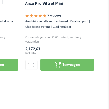
 |
Anza Pro Viltrol Mini
7 reviews
ondlak voor
Geschikt voor alle soorten lakverf | Kwaliteit prof. |
Tip v
Gladde ondergrond | Glad resultaat
Kwali
daag
Op werkdagen voor 21:00 besteld, vandaag
Op we
verzonden
verzo
2,17
2,63
247,5
Incl. btw
Incl. 
en
Toevoegen