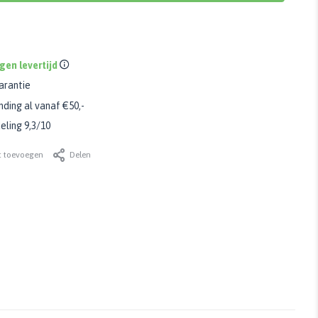
gen levertijd
arantie
nding al vanaf €50,-
ling 9,3/10
t toevoegen
Delen