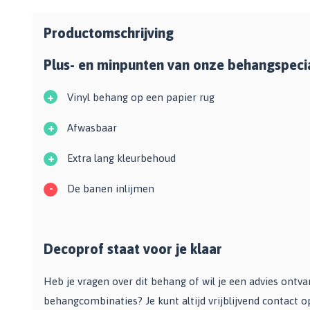
Zwarte muurverf
Oplosmiddelen
Afbreekmessen
Mat
Beige muurverf
Reserve messen
Productomschrijving
Vulmiddelen
Grondverf
Blauwe muurverf
Behangschaar
Houtrotvuller en houtreparatie
Plus- en minpunten van onze behangspecia
Top 10
Bekijk alle Kleuren
Foliesnijder
Muurreparatie en -plamuur
Binnen
Glassnijders
+
Vinyl behang op een papier rug
Universele vulmiddelen
Buiten
Verfhulpmiddelen
Plamuur
+
Hout Grondverf
Afwasbaar
Overige
Overig
Multiprimer (Universeel)
+
Effectgereedschap
Extra lang kleurbehoud
Bekijk alle Grondverf
Afdekmaterialen
Onderdeurtje
-
De banen inlijmen
Afdekvlies
Spuitbussen
Schildershulp
Beschermfolies
Lakspray
Reinigingsgereedschappen
Stucloper
Primer
Decoprof staat voor je klaar
Maskeerpapier
Glasreinigers
Hittebestendige Verf
Schildersstoffers
Radiatorlak
Overige materialen
Heb je vragen over dit behang of wil je een advies ontv
Sponzen
Isoleerspray
Handige hulpmiddelen
behangcombinaties? Je kunt altijd vrijblijvend contact 
Bezems en Stoffer en blik