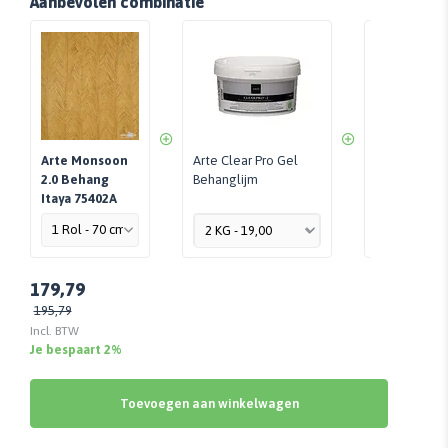
Aanbevolen combinatie
Arte Monsoon
Arte Clear Pro Gel
Perfax Roll-
2.0 Behang
Behanglijm
Per Stuk - 
Itaya 75402A
179,79
195,79
Incl. BTW
Je bespaart 2%
Toevoegen aan winkelwagen