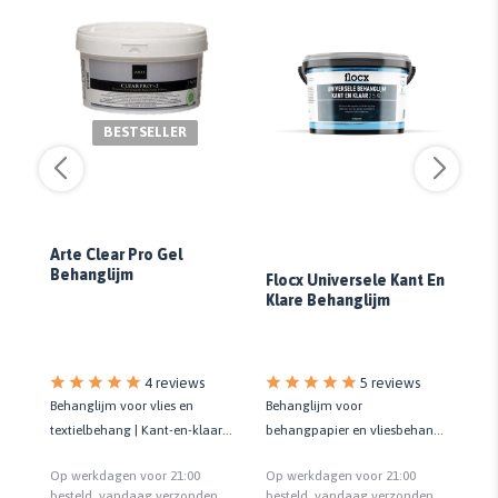
BESTSELLER
Arte Clear Pro Gel
Behanglijm
Flocx Universele Kant En
Fl
Klare Behanglijm
5 reviews
4 reviews
f
Behanglijm voor
Ve
Behanglijm voor vlies en
behangpapier en vliesbehang |
ver
textielbehang | Kant-en-klaar |
Kant-en-klaar | Hoge
Kwaliteit prof.
Op werkdagen voor 21:00
Op
Op werkdagen voor 21:00
kleefkracht
n
besteld, vandaag verzonden
be
besteld, vandaag verzonden