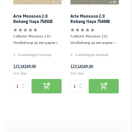
Arte Monsoon 2.0
Arte Monsoon 2.0
Ar
Behang Itaya 75401B
Behang Itaya 75404B
Be
Collectie: Monsoon 2.0 |
Collectie: Monsoon 2.0 |
Co
rug
Vinylbehang op een papier rug
Vinylbehang op een papier rug
Vi
| 1 Rol - 70 cm x 10,05 mtr
| 1 Rol - 70 cm x 10,05 mtr
| 1
2 - 4 werkdagen levertijd
2 - 4 werkdagen levertijd
2 
123,14
149,00
123,14
149,00
12
Incl. btw
Incl. btw
Inc