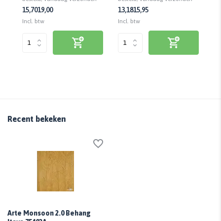
13,18
15,95
3,
15,70
19,00
Incl. btw
Inc
Incl. btw
Recent bekeken
Arte Monsoon 2.0 Behang